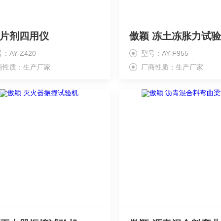
 片剂四用仪
傲颖 冻土冻胀力试
：AY-Z420
型号：AY-F955
商性质：生产厂家
厂商性质：生产厂家