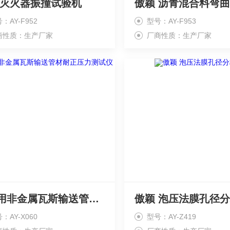
 灭火器振撞试验机
：AY-F952
型号：AY-F953
商性质：生产厂家
厂商性质：生产厂家
煤矿用非金属瓦斯输送管材耐正压力测试仪
傲颖 泡压法膜孔径
：AY-X060
型号：AY-Z419