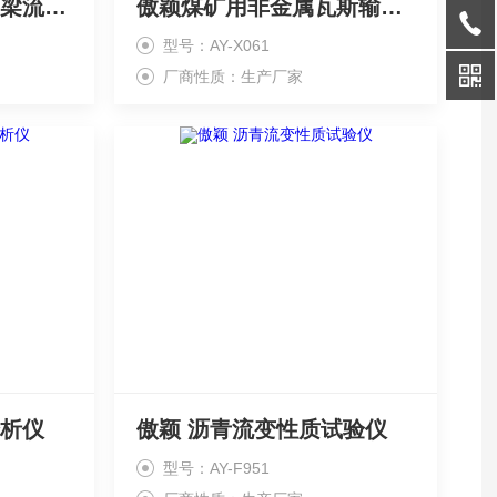
傲颖 沥青混合料弯曲梁流变仪
傲颖煤矿用非金属瓦斯输送管材耐负压测试仪
型号：AY-X061
厂商性质：生产厂家
分析仪
傲颖 沥青流变性质试验仪
型号：AY-F951