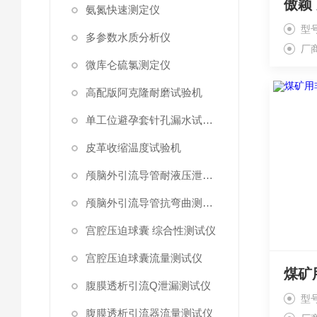
傲颖
氨氮快速测定仪
型号
多参数水质分析仪
厂
微库仑硫氯测定仪
高配版阿克隆耐磨试验机
单工位避孕套针孔漏水试验仪
皮革收缩温度试验机
颅脑外引流导管耐液压泄漏测试仪
颅脑外引流导管抗弯曲测试仪
宫腔压迫球囊 综合性测试仪
宫腔压迫球囊流量测试仪
腹膜透析引流Q泄漏测试仪
型号
腹膜透析引流器流量测试仪