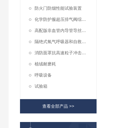
防火门防烟性能试验装置
化学防护服超压排气阀综合性测试仪
高配版非血管内导管导丝滑动性能测试仪
隔绝式氧气呼吸器和自救器二氧化碳吸收率及水分含量测试仪
消防面罩抗高速粒子冲击试验机
植绒耐磨耗
呼吸设备
试验箱
查看全部产品 >>