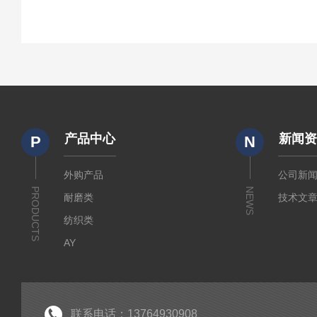
产品中心
新闻
P
N
外购产品
公司新
PRODUCTS
NEWS
耐磨类
技术文
纺织类
AY
傲颖
试验机
面罩完整性测试仪
联系电话：13764930908