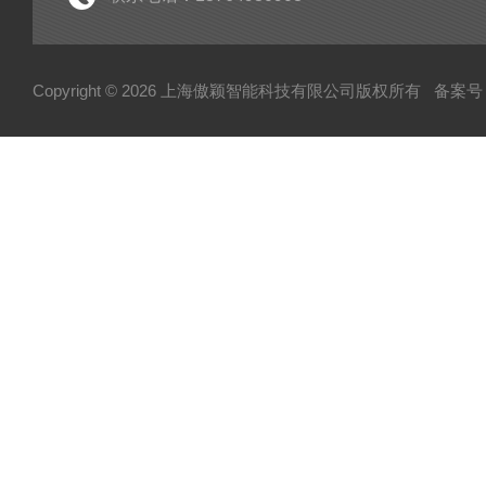
医疗类检测仪器
土工布有效孔径测定仪
Copyright © 2026 上海傲颖智能科技有限公司版权所有
备案号：
个人防护类检测仪器
柔性复合高压输送管受压开裂稳定性测试仪