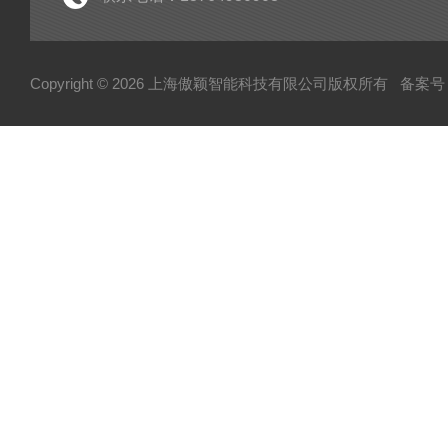
医疗类检测仪器
土工布有效孔径测定仪
Copyright © 2026 上海傲颖智能科技有限公司版权所有
备案号：
个人防护类检测仪器
柔性复合高压输送管受压开裂稳定性测试仪