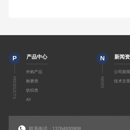
产品中心
新闻
P
N
外购产品
公司新
PRODUCTS
NEWS
耐磨类
技术文
纺织类
AY
傲颖
试验机
面罩完整性测试仪
联系电话：13764930908