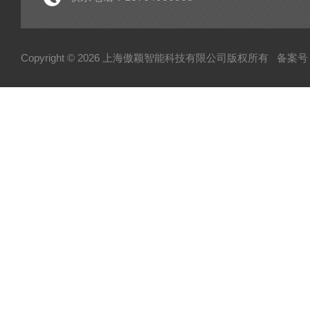
医疗类检测仪器
土工布有效孔径测定仪
Copyright © 2026 上海傲颖智能科技有限公司版权所有
备案号：
个人防护类检测仪器
柔性复合高压输送管受压开裂稳定性测试仪