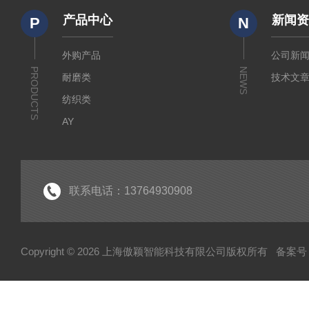
产品中心
新闻
P
N
外购产品
公司新
PRODUCTS
NEWS
耐磨类
技术文
纺织类
AY
傲颖
试验机
面罩完整性测试仪
联系电话：13764930908
医疗类检测仪器
土工布有效孔径测定仪
Copyright © 2026 上海傲颖智能科技有限公司版权所有
备案号：
个人防护类检测仪器
柔性复合高压输送管受压开裂稳定性测试仪