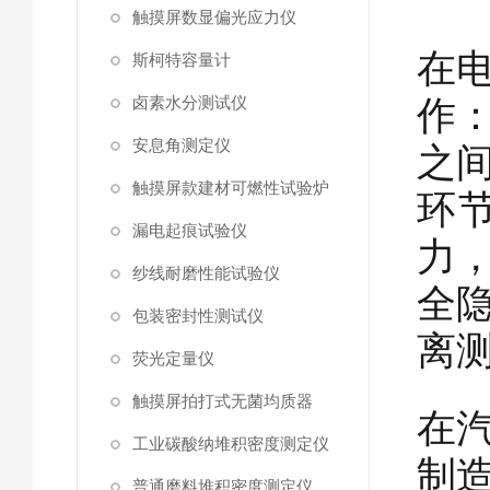
触摸屏数显偏光应力仪
在
斯柯特容量计
作
卤素水分测试仪
安息角测定仪
之
触摸屏款建材可燃性试验炉
环
漏电起痕试验仪
力
纱线耐磨性能试验仪
全
包装密封性测试仪
离
荧光定量仪
触摸屏拍打式无菌均质器
在
工业碳酸纳堆积密度测定仪
制
普通磨料堆积密度测定仪