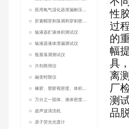
不
医用氧气湿化器泄漏耐压测试仪
性
肝素帽穿刺落屑和穿刺密封性测试仪
过
输液器贮液体积测试仪
的
输液器液体泄漏测试仪
幅
瓶塞落屑测试仪
具
片剂两用仪
离
融变时限仪
厂
橡胶、塑胶视密度、体积测试仪
测
万分之一固体、液体密度测定仪
品
超声波清洗机
原子荧光光度计