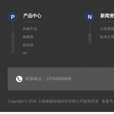
产品中心
新闻
P
N
外购产品
公司新
PRODUCTS
NEWS
耐磨类
技术文
纺织类
AY
傲颖
试验机
面罩完整性测试仪
联系电话：13764930908
医疗类检测仪器
土工布有效孔径测定仪
Copyright © 2026 上海傲颖智能科技有限公司版权所有
备案号：
个人防护类检测仪器
柔性复合高压输送管受压开裂稳定性测试仪