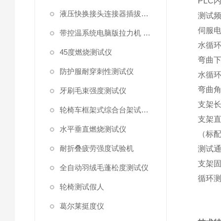
PLC
液压快换接头连接器插拔泄漏测试仪
测试
伺服
带控温系统电脑版拉力机 统电脑版拉力机
水循
45度燃烧测试仪
弯曲
防护服耐穿刺性测试仪
水循
弯曲
牙刷毛束强度测试仪
支架
轮椅车框架式综合台架试验机
支架
水平垂直燃烧测试仪
（标
耐折叠疲劳强度试验机
测试
支架
全自动羽绒毛蓬松度测试仪
循环
轮椅测试假人
葛尔莱挺度仪