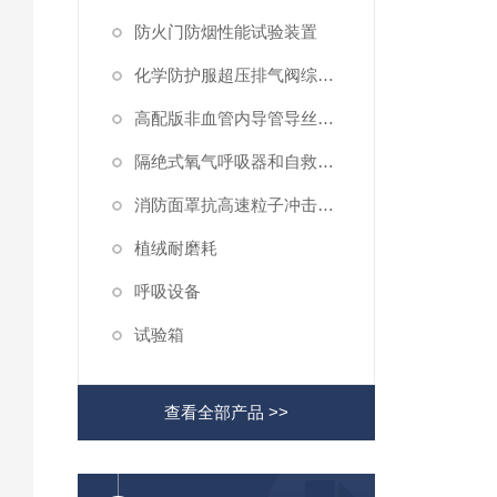
防火门防烟性能试验装置
化学防护服超压排气阀综合性测试仪
高配版非血管内导管导丝滑动性能测试仪
隔绝式氧气呼吸器和自救器二氧化碳吸收率及水分含量测试仪
消防面罩抗高速粒子冲击试验机
植绒耐磨耗
呼吸设备
试验箱
查看全部产品 >>