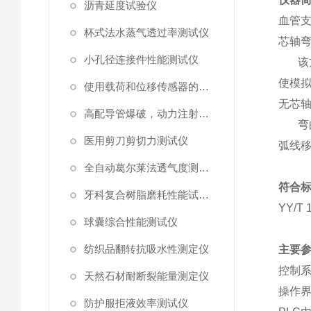
沥青延度试验仪
血管
杯式法水蒸气透过率测试仪
芯轴
小孔径连接件性能测试仪
该
使模
使用载荷和位移传感器的塑料高速穿刺特性测试仪
无芯
高配导管爆破，动力注射中流量及压力测试仪
弯
医用剪刀剪切力测试仪
弧线
全自动葛尔莱法透气度测试仪
符合
牙科复合树脂磨耗性能试验仪
YY/T 
球囊综合性能测试仪
纺织品翻转抗吸水性测定仪
主要
控制
天然石材耐断裂能量测定仪
操作
防护服拒液效率测试仪