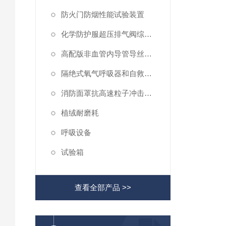
防火门防烟性能试验装置
化学防护服超压排气阀综合性测试仪
高配版非血管内导管导丝滑动性能测试仪
隔绝式氧气呼吸器和自救器二氧化碳吸收率及水分含量测试仪
消防面罩抗高速粒子冲击试验机
植绒耐磨耗
呼吸设备
试验箱
查看全部产品 >>