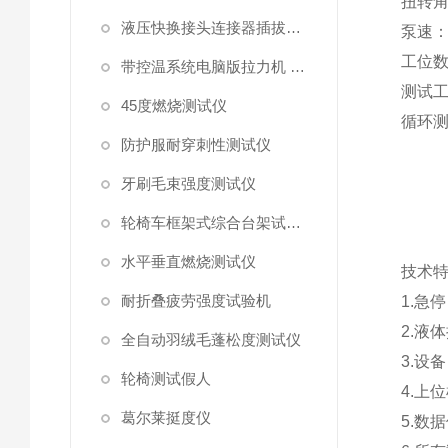
扭转
液压快换接头连接器插拔泄漏测试仪
泵速
工位
带控温系统电脑版拉力机 统电脑版拉力机
测试
45度燃烧测试仪
循环
防护服耐穿刺性测试仪
牙刷毛束强度测试仪
轮椅车框架式综合台架试验机
水平垂直燃烧测试仪
技术
耐折叠疲劳强度试验机
1.
急停
2.
液体
全自动羽绒毛蓬松度测试仪
3.
设备
轮椅测试假人
4.
上位
葛尔莱挺度仪
5.
数据