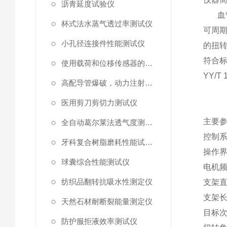
沥青延度试验仪
血
杯式法水蒸气透过率测试仪
可周
小孔径连接件性能测试仪
的扭
符合
使用载荷和位移传感器的塑料高速穿刺特性测试仪
YY/T 
高配导管爆破，动力注射中流量及压力测试仪
医用剪刀剪切力测试仪
主要
全自动葛尔莱法透气度测试仪
控制
牙科复合树脂磨耗性能试验仪
操作
球囊综合性能测试仪
电机
纺织品翻转抗吸水性测定仪
支架
支架
天然石材耐断裂能量测定仪
目标
防护服拒液效率测试仪