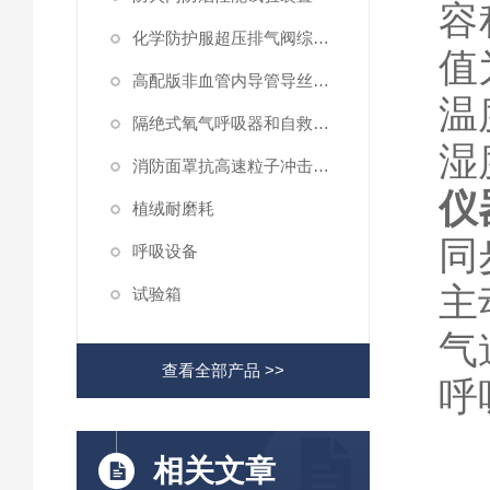
容
化学防护服超压排气阀综合性测试仪
值
高配版非血管内导管导丝滑动性能测试仪
温
隔绝式氧气呼吸器和自救器二氧化碳吸收率及水分含量测试仪
湿
消防面罩抗高速粒子冲击试验机
仪
植绒耐磨耗
同
呼吸设备
主
试验箱
气
查看全部产品 >>
呼
相关文章