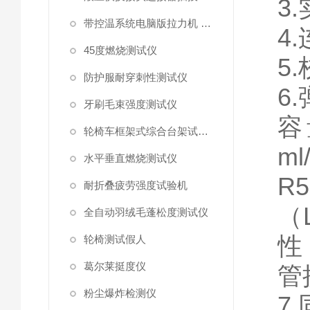
3
.
带控温系统电脑版拉力机 统电脑版拉力机
4
.
45度燃烧测试仪
5
.
防护服耐穿刺性测试仪
6
.
牙刷毛束强度测试仪
容
轮椅车框架式综合台架试验机
ml
水平垂直燃烧测试仪
R5
耐折叠疲劳强度试验机
（
全自动羽绒毛蓬松度测试仪
性
轮椅测试假人
葛尔莱挺度仪
管
粉尘爆炸检测仪
7
.