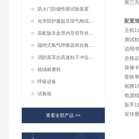
第三
防火门防烟性能试验装置
化学防护服超压排气阀综合性测试仪
配置
主机1
高配版非血管内导管导丝滑动性能测试仪
测试软
隔绝式氧气呼吸器和自救器二氧化碳吸收率及水分含量测试仪
说明书
消防面罩抗高速粒子冲击试验机
合格证
保修卡
植绒耐磨耗
签收单
呼吸设备
铭牌1
试验箱
电源线
扳手1
宣传册
查看全部产品 >>