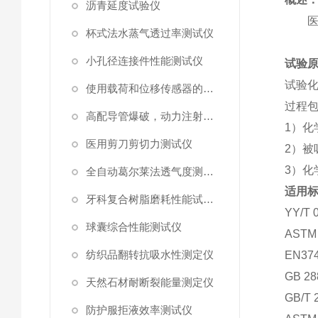
沥青延度试验仪
杯式法水蒸气透过率测试仪
小孔径连接件性能测试仪
试验
试验
使用载荷和位移传感器的塑料高速穿刺特性测试仪
过程包
高配导管爆破，动力注射中流量及压力测试仪
1）化
医用剪刀剪切力测试仪
2）被
3）化
全自动葛尔莱法透气度测试仪
适用
牙科复合树脂磨耗性能试验仪
YY/
球囊综合性能测试仪
ASTM
纺织品翻转抗吸水性测定仪
EN37
GB 28
天然石材耐断裂能量测定仪
GB/T 
防护服拒液效率测试仪