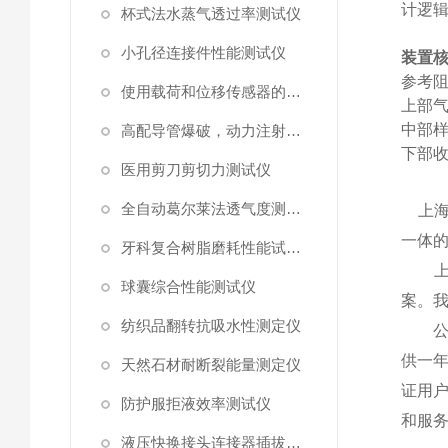
计逻
杯式法水蒸气透过率测试仪
小孔径连接件性能测试仪
装置
参考
使用载荷和位移传感器的塑料高速穿刺特性测试仪
‌上部
‌中部
高配导管爆破，动力注射中流量及压力测试仪
‌下部
医用剪刀剪切力测试仪
全自动葛尔莱法透气度测试仪
上海
一体
牙科复合树脂磨耗性能试验仪
上海
球囊综合性能测试仪
案。
纺织品翻转抗吸水性测定仪
公司
供一
天然石材耐断裂能量测定仪
证用
防护服拒液效率测试仪
和服
液压快换接头连接器插拔泄漏测试仪