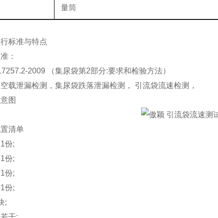
配
量筒
执行
标准与
特点
标准：
17257.2-2009
（集尿袋第
2部分:要求和检验方法）
袋空载泄漏检测，集尿袋跌落泄漏检测，
引流袋流速检测，
示意图
配置清单
书
1份;
证
1份;
卡
1份;
单
1份;
块;
册若干
;