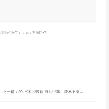
写阿拉伯数字），如：三加四=7
下一篇：
AY-F1099傲颖 自动甲苯、喹啉不溶物测试仪