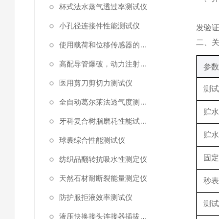
杯式法水蒸气透过率测试仪
小孔径连接件性能测试仪
发验
‌二、
使用载荷和位移传感器的塑料高速穿刺特性测试仪
高配导管爆破，动力注射中流量及压力测试仪
‌参数
医用剪刀剪切力测试仪
测
全自动葛尔莱法透气度测试仪
贮
牙科复合树脂磨耗性能试验仪
贮
球囊综合性能测试仪
固
纺织品翻转抗吸水性测定仪
天然石材耐断裂能量测定仪
秒
防护服拒液效率测试仪
测
液压快换接头连接器插拔泄漏测试仪