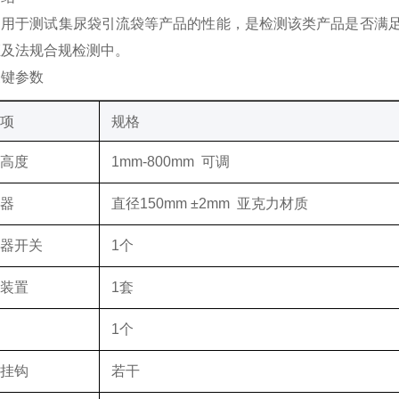
用于测试集尿袋引流袋等产品的性能，是检测该类产品是否满
证及法规合规检测中。
关键参数
项‌
规格
试高度
1mm-800mm 可调
水器
直径
150mm ±2mm 亚克力材质
水器开关
1个
定装置
1套
表
1个
试挂钩
若干