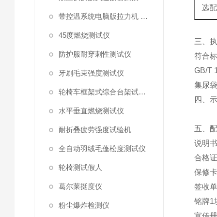
选
带控温系统电脑版拉力机 统电脑版拉力机
45度燃烧测试仪
‌三、
防护服耐穿刺性测试仪
符合
GB/T 
牙刷毛束强度测试仪
集尿
轮椅车框架式综合台架试验机
四、
水平垂直燃烧测试仪
五、
耐折叠疲劳强度试验机
说明
全自动羽绒毛蓬松度测试仪
合格
轮椅测试假人
保修
葛尔莱挺度仪
签收
铭牌
1
粉尘爆炸检测仪
宣传