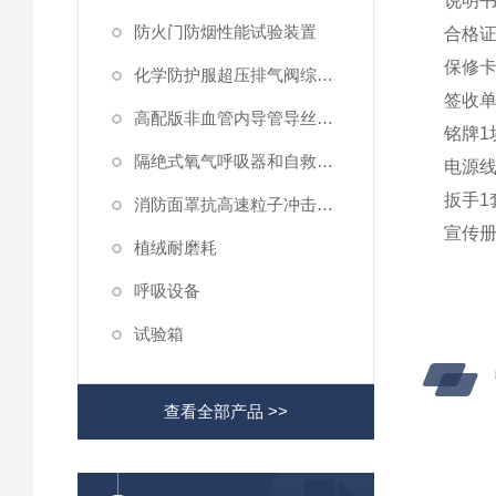
说明
防火门防烟性能试验装置
合格
保修
化学防护服超压排气阀综合性测试仪
签收
高配版非血管内导管导丝滑动性能测试仪
铭牌
1
隔绝式氧气呼吸器和自救器二氧化碳吸收率及水分含量测试仪
电源
扳手
1
消防面罩抗高速粒子冲击试验机
宣传
植绒耐磨耗
呼吸设备
试验箱
查看全部产品 >>