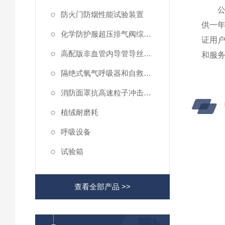
公司
防火门防烟性能试验装置
供一
化学防护服超压排气阀综合性测试仪
证用
高配版非血管内导管导丝滑动性能测试仪
和服
隔绝式氧气呼吸器和自救器二氧化碳吸收率及水分含量测试仪
消防面罩抗高速粒子冲击试验机
植绒耐磨耗
呼吸设备
试验箱
查看全部产品 >>