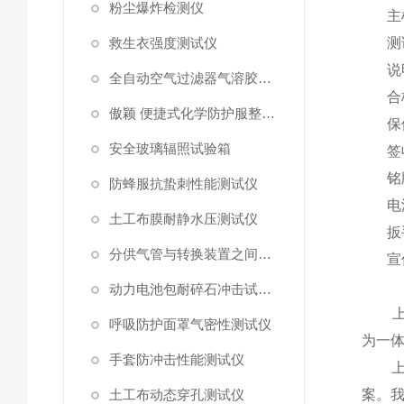
粉尘爆炸检测仪
主
救生衣强度测试仪
测
说
全自动空气过滤器气溶胶细菌截留测试仪
合
傲颖 便捷式化学防护服整体气密性测试仪
保
安全玻璃辐照试验箱
签
铭
防蜂服抗蛰刺性能测试仪
电
土工布膜耐静水压测试仪
扳
分供气管与转换装置之间连接强度试验机
宣
动力电池包耐碎石冲击试验机
上海
呼吸防护面罩气密性测试仪
为一
手套防冲击性能测试仪
上海
土工布动态穿孔测试仪
案。