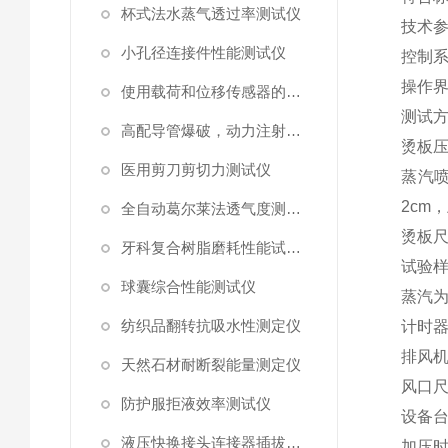
杯式法水蒸气透过率测试仪
技术
小孔径连接件性能测试仪
控制
操作
使用载荷和位移传感器的塑料高速穿刺特性测试仪
测试
高配导管爆破，动力注射中流量及压力测试仪
烫板
医用剪刀剪切力测试仪
蒸汽
2cm
，
全自动葛尔莱法透气度测试仪
烫板
牙科复合树脂磨耗性能试验仪
试验
球囊综合性能测试仪
蒸汽
纺织品翻转抗吸水性测定仪
计时
排风
天然石材耐断裂能量测定仪
风口
防护服拒液效率测试仪
设备
液压快换接头连接器插拔泄漏测试仪
加压