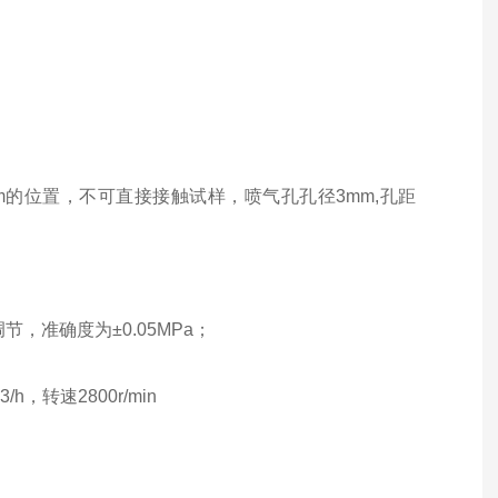
m
的位置，不可直接接触试样，喷气孔孔径
3mm,
孔距
调节，准确度为±
0.05MPa
；
3/h
，转速
2800r/min