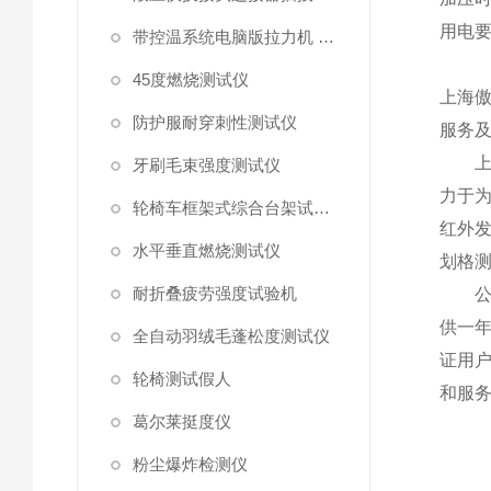
用电
带控温系统电脑版拉力机 统电脑版拉力机
45度燃烧测试仪
上海傲
防护服耐穿刺性测试仪
服务
上海
牙刷毛束强度测试仪
力于
轮椅车框架式综合台架试验机
红外
水平垂直燃烧测试仪
划格
耐折叠疲劳强度试验机
公司
供一
全自动羽绒毛蓬松度测试仪
证用
轮椅测试假人
和服
葛尔莱挺度仪
粉尘爆炸检测仪