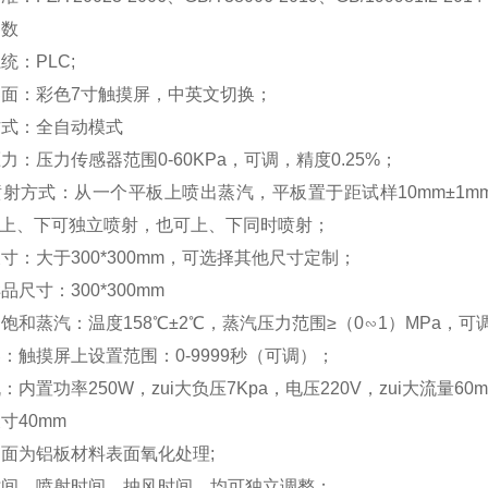
参数
系统：
PLC;
界面：彩色
7
寸触摸屏，中英文切换；
方式：全自动模式
压力：
压力传感器
范围
0-60KPa
，可调，
精度
0.25%
；
喷射方式：从一个平板上喷出蒸汽，平板置于距试样
10mm
±
1m
上、下可独立喷射，也可上、下同时喷射；
尺寸：
大于
300*300
mm
，
可选择其他尺寸定制；
样品尺寸：
300*300mm
为饱和蒸汽
：
温度
158
℃±
2
℃，蒸汽压力范围≥（
0
∽
1
）
MPa
，可
器
：
触摸屏上设置
范围：
0-9999
秒（可调）；
机：内置功率
250W
，zui大负压
7Kpa
，电压
220V
，
zui大流量
60m
尺寸
40mm
台面为
铝板材料表面氧化处理
;
时间，喷射时间，抽风时间，均可独立调整；