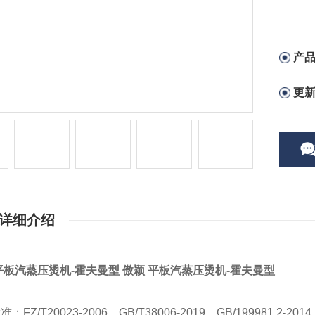
产
更
详细介绍
平板汽蒸压烫机-霍夫曼型
傲颖 平板汽蒸压烫机-霍夫曼型
标准：
FZ/T20023-2006
、
GB/T38006-2019
、
GB/199981.2-2014