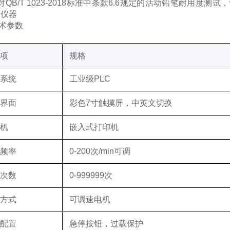
对
QB/T 1023-2018
标准中条款
6.6
规定的活动铅笔耐用度测试，
的仪器
术参数
数项
规格
制系统
工业级
PLC
作界面
彩色
7
寸触摸屏，中英文切换
印机
嵌入式打印机
试频率
0-200
次
/min
可调
试次数
0-999999
次
动方式
可调速电机
全配置
急停按钮，过载保护