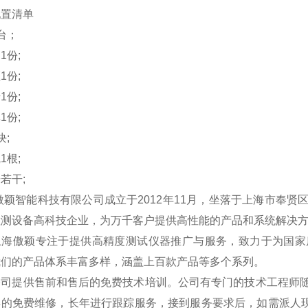
配置清单
台；
书
1
份
;
证
1
份
;
卡
1
份
;
单
1
份
;
块
;
线
1
根
;
册若干
;
颖智能科技有限公司成立于2012年11月，坐落于上海市奉
检测设备高科技企业，为万千客户提供高性能的产品和系统解决
傲颖专注于提供高精度测试仪器推广与服务，致力于为国家质
我们的产品体系丰富多样，涵盖上百款产品等多个系列。
提供售前和售后的免费技术培训。公司有专门的技术工程师随
年的免费维修，长年进行跟踪服务，接到服务要求后，如需派人现