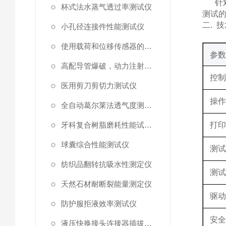
针
杯式法水蒸气透过率测试仪
测试
二
.
技
小孔径连接件性能测试仪
使用载荷和位移传感器的塑料高速穿刺特性测试仪
参
高配导管爆破，动力注射中流量及压力测试仪
控
医用剪刀剪切力测试仪
操
全自动葛尔莱法透气度测试仪
牙科复合树脂磨耗性能试验仪
打
球囊综合性能测试仪
测
纺织品翻转抗吸水性测定仪
测
天然石材耐断裂能量测定仪
驱
防护服拒液效率测试仪
安
液压快换接头连接器插拔泄漏测试仪