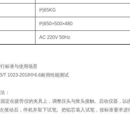
量
约
65KG
寸
约
650
×
500
×
480
源
AC 220V 50Hz
执行标准与使用场景
B/T 1023-2018
中
6.6
耐用性能测试
方法：
笔固定在疲劳仪的夹具上，调整压头与揿头接触。启动仪器，以
(
次揿动后，停机并取下试笔。把铅芯装入试笔，按标准要求进