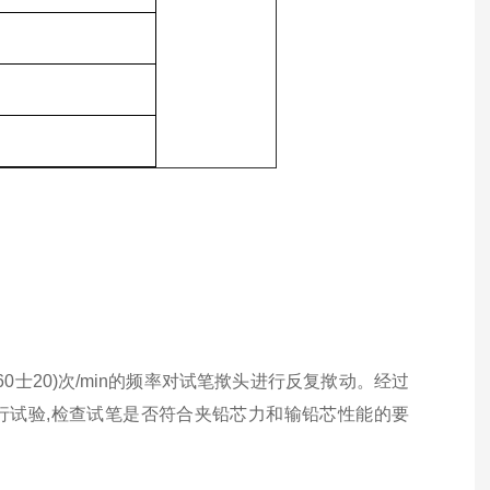
60
士
20)
次
/min
的频率对试笔揿头进行反复揿动。经过
行试验
,
检查试笔是否符合夹铅芯力和输铅芯性能的要