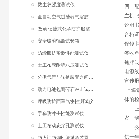
救生衣强度测试仪
四．
主机
1
全自动空气过滤器气溶胶细菌截留测试仪
说明
傲颖 便捷式化学防护服整体气密性测试仪
合格
安全玻璃辐照试验箱
保修
防蜂服抗蛰刺性能测试仪
签收
铭牌
1
土工布膜耐静水压测试仪
电源
分供气管与转换装置之间连接强度试验机
宣传
动力电池包耐碎石冲击试验机
上海傲
体的
呼吸防护面罩气密性测试仪
上海
手套防冲击性能测试仪
案。
土工布动态穿孔测试仪
公司
供一
防火门防烟性能试验装置