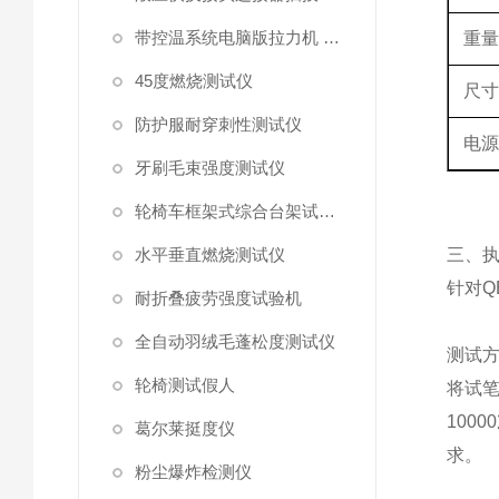
带控温系统电脑版拉力机 统电脑版拉力机
重
45度燃烧测试仪
尺
防护服耐穿刺性测试仪
电
牙刷毛束强度测试仪
轮椅车框架式综合台架试验机
水平垂直燃烧测试仪
三、
针对
Q
耐折叠疲劳强度试验机
全自动羽绒毛蓬松度测试仪
测试
轮椅测试假人
将试
10000
葛尔莱挺度仪
求。
粉尘爆炸检测仪