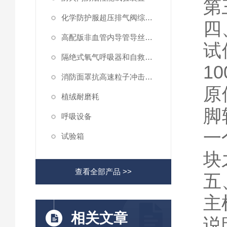
第
化学防护服超压排气阀综合性测试仪
四
高配版非血管内导管导丝滑动性能测试仪
试
隔绝式氧气呼吸器和自救器二氧化碳吸收率及水分含量测试仪
10
消防面罩抗高速粒子冲击试验机
原
植绒耐磨耗
脚
呼吸设备
一
试验箱
块
查看全部产品 >>
五
主
相关文章
说