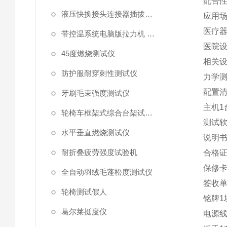
‌配合
液压快换接头连接器插拔泄漏测试仪
应用
‌医疗
带控温系统电脑版拉力机 统电脑版拉力机
医院
45度燃烧测试仪
相关
防护服耐穿刺性测试仪
‌力学
配置
牙刷毛束强度测试仪
主机
1
轮椅车框架式综合台架试验机
测试
水平垂直燃烧测试仪
说明
耐折叠疲劳强度试验机
合格
保修
全自动羽绒毛蓬松度测试仪
签收
轮椅测试假人
铭牌
1
葛尔莱挺度仪
电源