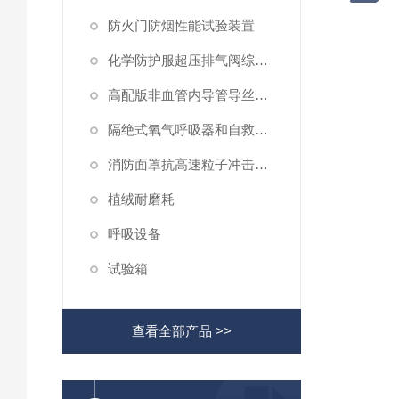
防火门防烟性能试验装置
化学防护服超压排气阀综合性测试仪
高配版非血管内导管导丝滑动性能测试仪
隔绝式氧气呼吸器和自救器二氧化碳吸收率及水分含量测试仪
消防面罩抗高速粒子冲击试验机
植绒耐磨耗
呼吸设备
试验箱
查看全部产品 >>