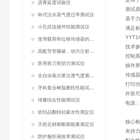
沥青延度试验仪
测试
杯式法水蒸气透过率测试仪
基于
小孔径连接件性能测试仪
满足
YYT14
使用载荷和位移传感器的塑料高速穿刺特性测试仪
技术
高配导管爆破，动力注射中流量及压力测试仪
控制
医用剪刀剪切力测试仪
操作
传感
全自动葛尔莱法透气度测试仪
打印
牙科复合树脂磨耗性能试验仪
外形
球囊综合性能测试仪
电源
纺织品翻转抗吸水性测定仪
核心
天然石材耐断裂能量测定仪
夹持
防护服拒液效率测试仪