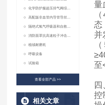
量
化学防护服超压排气阀综合性测试仪
（
高配版非血管内导管导丝滑动性能测试仪
态
隔绝式氧气呼吸器和自救器二氧化碳吸收率及水分含量测试仪
并
消防面罩抗高速粒子冲击试验机
（
植绒耐磨耗
≥
4
呼吸设备
至
试验箱
查看全部产品 >>
四
控
相关文章