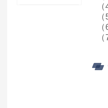
（
（
（
（