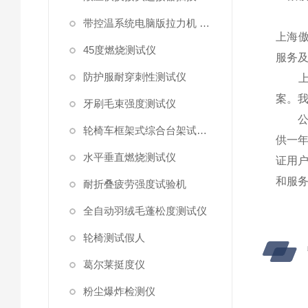
带控温系统电脑版拉力机 统电脑版拉力机
上海傲
45度燃烧测试仪
服务
防护服耐穿刺性测试仪
上海
案。
牙刷毛束强度测试仪
公司
轮椅车框架式综合台架试验机
供一
水平垂直燃烧测试仪
证用
和服
耐折叠疲劳强度试验机
全自动羽绒毛蓬松度测试仪
轮椅测试假人
葛尔莱挺度仪
粉尘爆炸检测仪