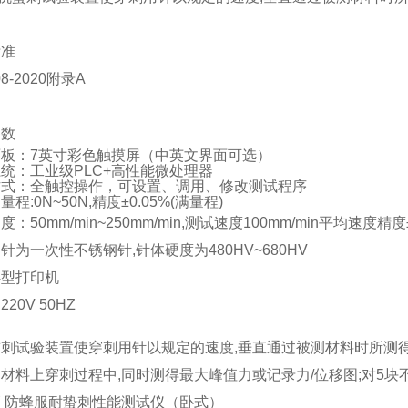
标准
8-2020
附录
A
参数
面板：
7英寸彩色触摸屏（中英文界面可选）
系统：工业级
PLC+高性能微处理器
方式：全触控操作，可设置、调用、修改测试程序
力量程
:0N~50N,
精度
±
0.
05
%(
满量程
)
速度：
50mm/min~250mm/min,
测试速度
100mm/min
平均速度精度
用针为一次性不锈钢针
,
针体硬度为
480HV~680HV
小型打印机
：
220V 50HZ
蜇刺试验装置使穿刺用针以规定的速度
,
垂直通过被测材料时所测
测材料上穿刺过程中
,
同时测得最大峰值力或记录力
/
位移图
;
对
5
块