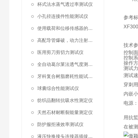
杯式法水蒸气透过率测试仪
小孔径连接件性能测试仪
参考
XF300
使用载荷和位移传感器的塑料高速穿刺特性测试仪
高配导管爆破，动力注射中流量及压力测试仪
技术
医用剪刀剪切力测试仪
控制
控制
操作
全自动葛尔莱法透气度测试仪
测试
测试
牙科复合树脂磨耗性能试验仪
穿刺
球囊综合性能测试仪
内嵌
纺织品翻转抗吸水性测定仪
电源
天然石材耐断裂能量测定仪
用抗
防护服拒液效率测试仪
在被
液压快换接头连接器插拔泄漏测试仪