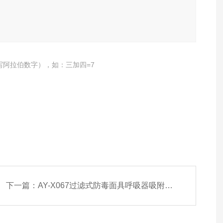
写阿拉伯数字），如：三加四=7
下一篇：
AY-X067过滤式防毒面具呼吸器吸附系数测定仪油雾法