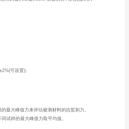
±
2
%(
可
设置
);
得的最大峰值力来评估被测材料的抗蜇刺力。
不同试样的最大峰值力取平均值。