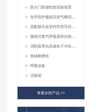
防火门防烟性能试验装置
化学防护服超压排气阀综合性测试仪
高配版非血管内导管导丝滑动性能测试仪
隔绝式氧气呼吸器和自救器二氧化碳吸收率及水分含量测试仪
消防面罩抗高速粒子冲击试验机
植绒耐磨耗
呼吸设备
试验箱
查看全部产品 >>