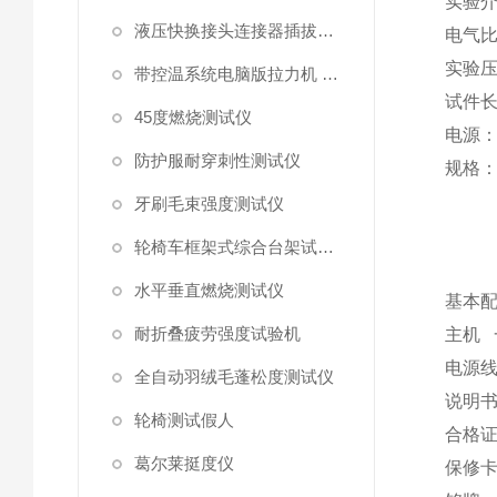
实验
液压快换接头连接器插拔泄漏测试仪
电气
实验
带控温系统电脑版拉力机 统电脑版拉力机
试件
45度燃烧测试仪
电源
防护服耐穿刺性测试仪
规格
牙刷毛束强度测试仪
轮椅车框架式综合台架试验机
水平垂直燃烧测试仪
基本
耐折叠疲劳强度试验机
主机
电源
全自动羽绒毛蓬松度测试仪
说明
轮椅测试假人
合格
葛尔莱挺度仪
保修