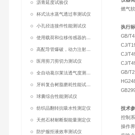
沥青延度试验仪
燃气
杯式法水蒸气透过率测试仪
小孔径连接件性能测试仪
执行
GB/T4
使用载荷和位移传感器的塑料高速穿刺特性测试仪
CJ/T1
高配导管爆破，动力注射中流量及压力测试仪
CJ/T4
医用剪刀剪切力测试仪
CJ/T4
GB/T2
全自动葛尔莱法透气度测试仪
HG248
牙科复合树脂磨耗性能试验仪
GB299
球囊综合性能测试仪
纺织品翻转抗吸水性测定仪
技术
控制
天然石材耐断裂能量测定仪
操作
防护服拒液效率测试仪