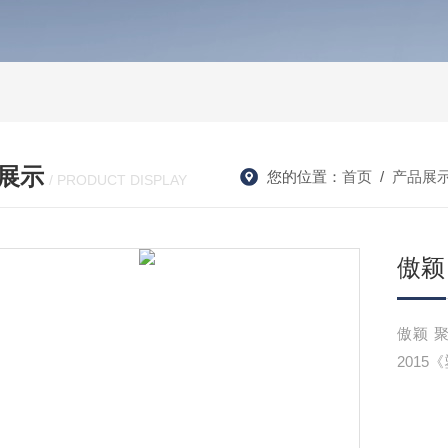
展示
您的位置：
首页
/
产品展
/ PRODUCT DISPLAY
傲颖
傲颖 聚丙烯组合盖拉环开启力测试仪执行标准：YBB00242004-
201