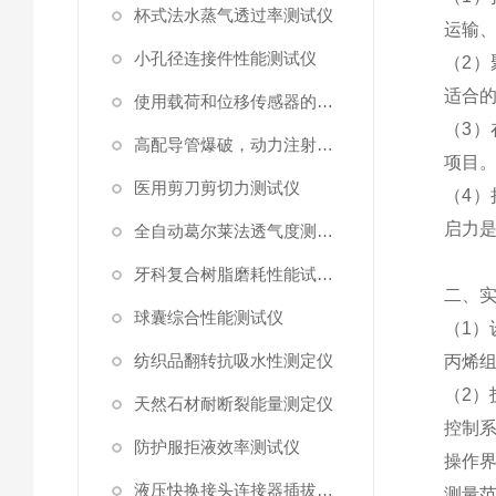
杯式法水蒸气透过率测试仪
运输
小孔径连接件性能测试仪
（
2
）
适合
使用载荷和位移传感器的塑料高速穿刺特性测试仪
（
3
）
高配导管爆破，动力注射中流量及压力测试仪
项目
医用剪刀剪切力测试仪
（
4
）
启力
全自动葛尔莱法透气度测试仪
牙科复合树脂磨耗性能试验仪
二
、
球囊综合性能测试仪
（
1
）
纺织品翻转抗吸水性测定仪
丙烯
（
2
）
天然石材耐断裂能量测定仪
控制
防护服拒液效率测试仪
操作
液压快换接头连接器插拔泄漏测试仪
测量