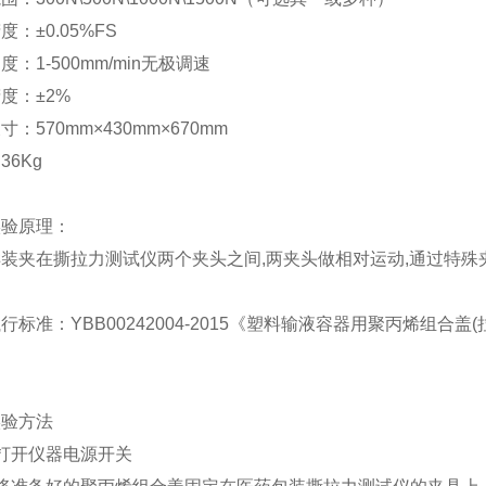
精度
：
±0.
0
5%
FS
速度：
1-500mm/min
无极调速
精度：
±2%
尺寸：
570mm×430mm×
6
70mm
：
36
Kg
实验原理：
样装夹在撕拉力测试仪两个夹头之间
,
两夹头做相对运动
,
通过特殊
执行标准：
YBB00242004-2015
《塑料输液容器用聚丙烯组合盖
(
实验方法
打开仪器电源开关