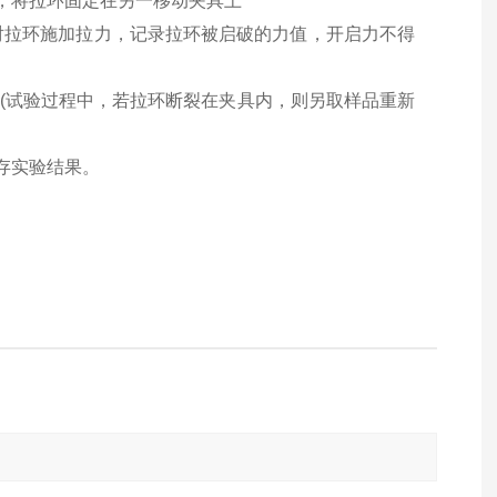
，将拉环固定在另一移动夹具上
对拉环施加拉力，记录拉环被启破的力值，开启力不得
(
试验过程中，若拉环断裂在夹具内，则另取样品重新
存实验结果。