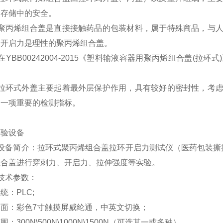
、存储中的安全。
聚丙烯组合盖是直接接触药品的包装材料，属于特殊商品，与
的开启力是理性的聚丙烯组合盖。
在
YBB00242004-2015
《塑料输液容器用聚丙烯组合盖
(
拉环式
)
。
拉环式外盖主要起着
最
外层保护作用，具有较好的密封性，考
是一项重要的检测指标。
实验设备
设备简介：拉环式聚丙烯组合盖拉环开启力测试仪（医药包装撕
组合盖进行穿刺力、开启力、拉伸强度等实验。
技术参数：
系统：
PLC;
界面：彩色
7
寸触摸屏威纶通，中英文切换；
范围：
300N\500N\1000N\1500N
（可选其一或多种）