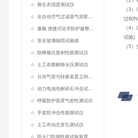
（
2
）
救生衣强度测试仪
（
3
）
全自动空气过滤器气溶胶细菌截留测试仪
过
80N
（
4
）
傲颖 便捷式化学防护服整体气密性测试仪
试验
)
安全玻璃辐照试验箱
（
5
）
防蜂服抗蛰刺性能测试仪
土工布膜耐静水压测试仪
分供气管与转换装置之间连接强度试验机
动力电池包耐碎石冲击试验机
呼吸防护面罩气密性测试仪
手套防冲击性能测试仪
土工布动态穿孔测试仪
防火门防烟性能试验装置