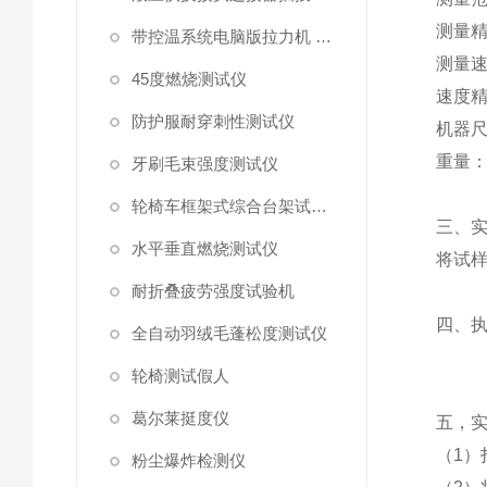
测量
带控温系统电脑版拉力机 统电脑版拉力机
测量
45度燃烧测试仪
速度
防护服耐穿刺性测试仪
机器
重量
牙刷毛束强度测试仪
轮椅车框架式综合台架试验机
三
、
水平垂直燃烧测试仪
将试
耐折叠疲劳强度试验机
四
、
全自动羽绒毛蓬松度测试仪
轮椅测试假人
葛尔莱挺度仪
五，
（
1
）
粉尘爆炸检测仪