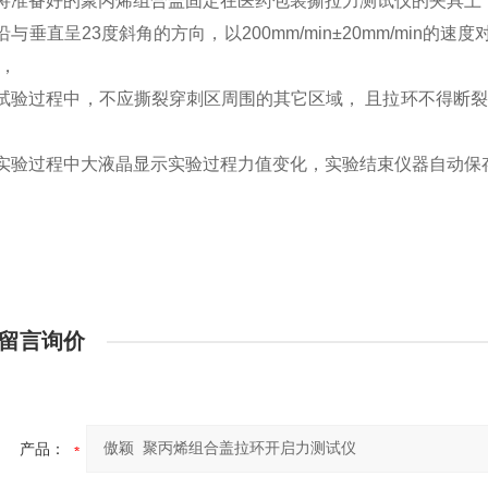
将准备好的聚丙烯组合盖固定在医药包装撕拉力测试仪的夹具上
沿与垂直呈
23
度斜角的方向，以
200mm/min±20mm/min
的速度
，
试验过程中，不应撕裂穿刺区周围的其它区域， 且拉环不得断裂
实验过程中大液晶显示实验过程力值变化，实验结束仪器自动保
留言询价
产品：