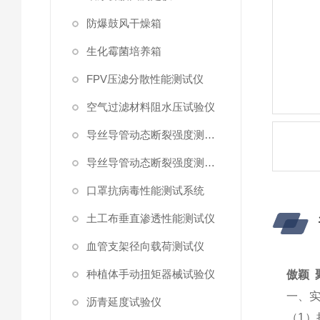
防爆鼓风干燥箱
生化霉菌培养箱
FPV压滤分散性能测试仪
空气过滤材料阻水压试验仪
导丝导管动态断裂强度测试仪 （峰值拉力）
导丝导管动态断裂强度测试仪
口罩抗病毒性能测试系统
土工布垂直渗透性能测试仪
血管支架径向载荷测试仪
种植体手动扭矩器械试验仪
傲颖 
一
、
沥青延度试验仪
（
1
）