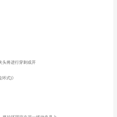
夹头将进行穿刺或开
拉环式
)
》