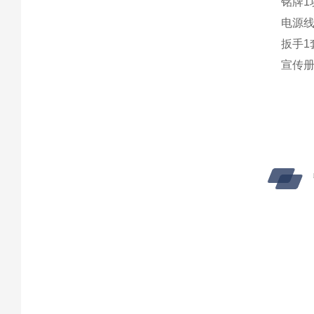
铭牌
1
电源
扳手
1
宣传