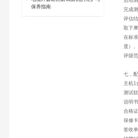
启动
保养指南
完成
评估
取下
在标
度）
评级
七，
主机
1
测试
说明
合格
保修
签收