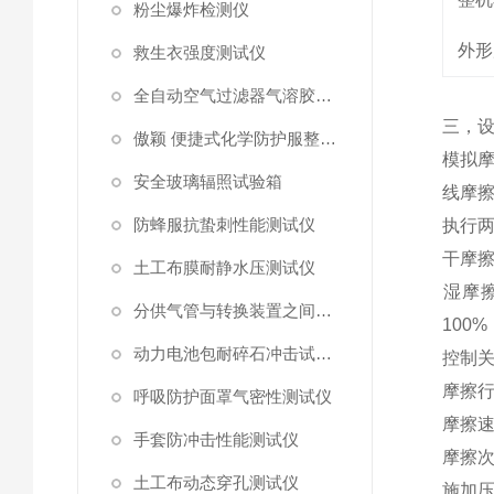
粉尘爆炸检测仪
外形
救生衣强度测试仪
全自动空气过滤器气溶胶细菌截留测试仪
三，
傲颖 便捷式化学防护服整体气密性测试仪
模拟
安全玻璃辐照试验箱
线摩
防蜂服抗蛰刺性能测试仪
执行
干摩
土工布膜耐静水压测试仪
湿摩
分供气管与转换装置之间连接强度试验机
100%
动力电池包耐碎石冲击试验机
控制
摩擦
呼吸防护面罩气密性测试仪
摩擦
手套防冲击性能测试仪
摩擦
土工布动态穿孔测试仪
施加