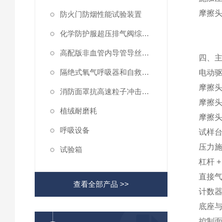
摩擦
防火门防烟性能试验装置
化学防护服超压排气阀综合性测试仪
高配版非血管内导管导丝滑动性能测试仪
四、
隔绝式氧气呼吸器和自救器二氧化碳吸收率及水分含量测试仪
电动
摩擦
消防面罩抗高速粒子冲击试验机
摩擦
植绒耐磨耗
摩擦
呼吸设备
试样
压力
试验箱
杠杆
直接
查看全部产品 >>
计数
底座
控制