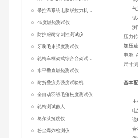
气
带控温系统电脑版拉力机 统电脑版拉力机
试
45度燃烧测试仪
测
防护服耐穿刺性测试仪
压力
加压
牙刷毛束强度测试仪
电源
:
轮椅车框架式综合台架试验机
尺寸
水平垂直燃烧测试仪
耐折叠疲劳强度试验机
基本
全自动羽绒毛蓬松度测试仪
主
轮椅测试假人
电
葛尔莱挺度仪
说
合
粉尘爆炸检测仪