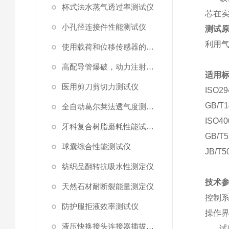
杯式法水蒸气透过率测试仪
芯在
小孔径连接件性能测试仪
测试
利用
使用载荷和位移传感器的塑料高速穿刺特性测试仪
高配导管爆破，动力注射中流量及压力测试仪
适用
医用剪刀剪切力测试仪
ISO29
GB/T1
全自动葛尔莱法透气度测试仪
ISO40
牙科复合树脂磨耗性能试验仪
GB/T5
球囊综合性能测试仪
JB/T5
纺织品翻转抗吸水性测定仪
技术
天然石材耐断裂能量测定仪
控制
防护服拒液效率测试仪
操作
液压快换接头连接器插拔泄漏测试仪
试