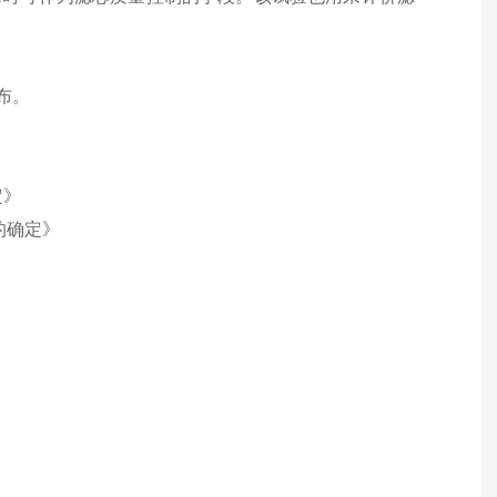
布
。
定》
的确定》