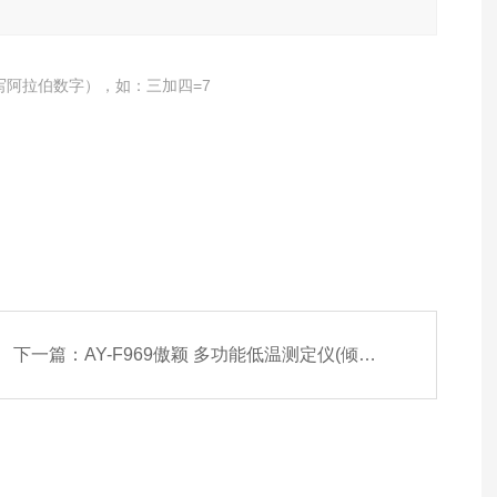
写阿拉伯数字），如：三加四=7
下一篇：
AY-F969傲颖 多功能低温测定仪(倾点,凝点,冷滤点)