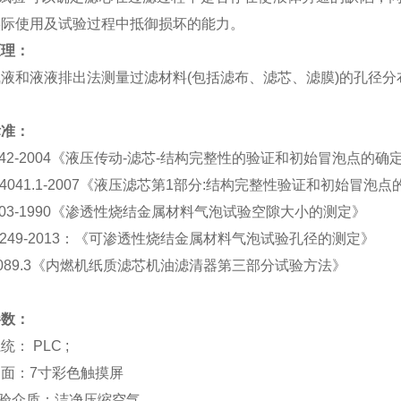
实际使用及试验过程中抵御损坏的能力。
原理：
气液和液液排出法测量过滤材料
(
包括滤布、滤芯、滤膜
)
的孔径分
标准：
42-2004
《液压传动
-
滤芯
-
结构完整性的验证和初始冒泡点的确
4041.1-2007
《液压滤芯第
1
部分
:
结构完整性验证和初始冒泡点
03-1990
《渗透性烧结金属材料气泡试验空隙大小的测定》
249-2013
：《可渗透性烧结金属材料气泡试验孔径的测定》
089.3
《内燃机纸质滤芯机油滤清器第三部分试验方法》
参数：
系统：
PLC ;
界面：
7
寸彩色触摸屏
验介质：洁净压缩空气