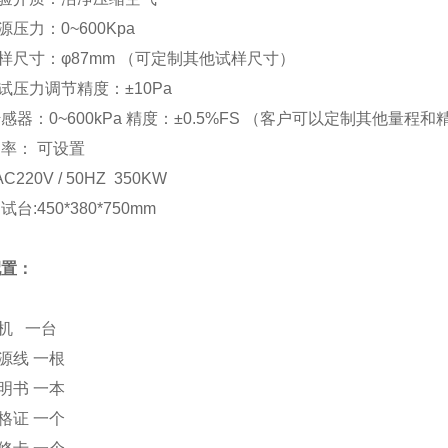
源压力：
0~600Kpa
样尺寸：
φ
87mm
（可定制其他试样尺寸）
试压力调节精度：
±
10Pa
传感器：
0~600kPa
精度：±
0.5%FS
（客户可以定制其他量程和
速率：
可设置
 AC220V / 50HZ 350KW
测试台
:450*380*750mm
配置：
机
一台
源线
一根
明书
一本
格证
一个