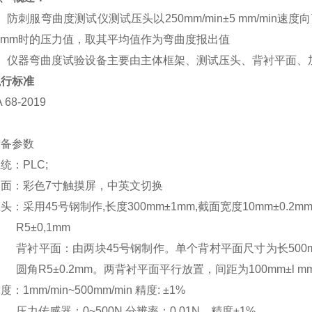
防刺服弯曲度测试仪测试压头以
250mm/min±5 mm/
0mm时的压力值，取其平均值作为弯曲度报出值
仪器弯曲度试验设备主要由主体框架、测试压头、背衬平面、
执行标准
 68-2019
设备参数
系统：
PLC;
界面：彩色
7寸触摸屏，中英文切换
压头：采用
45号钢制作,长度300mm±1mm,截面宽度10mm±0.2
R5±0,1mm
背衬平面：由两块
45号钢制作。单个背村平面尺寸为长500mm
圆角R5±0.2mm。两背衬平面平行放置，间距为100mm±l mm标
速度：
1mm/min~500mm/min 精度: ±1%
压力传感器：
0~500N 分辨率：0.01N，精度±1%