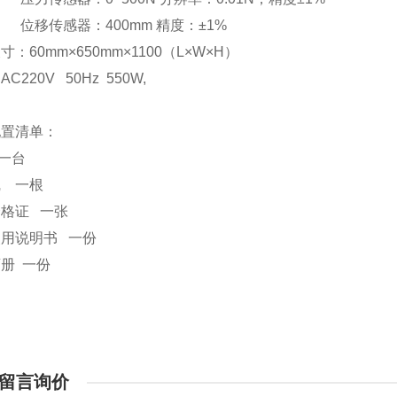
位移传感器：
400
mm
精度：
±1%
尺寸：
60mm×650mm×1100（L×W×H）
：
AC220V 50Hz 550W,
配置清单：
一台
线
一根
合格证
一张
使用说明书
一份
画册
一份
留言询价