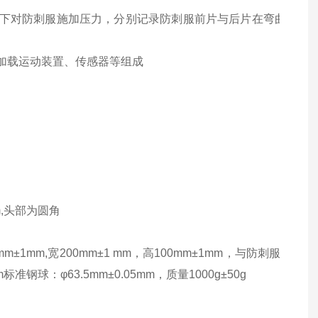
min速度向下对防刺服施加压力，分别记录防刺服前片与后片在弯曲
加载运动装置、传感器等组成
mm,头部为圆角
±1mm,宽200mm±1 mm，高100mm±1mm，与防刺服接触面
准钢球：φ63.5mm±0.05mm，质量1000g±50g