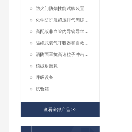
防火门防烟性能试验装置
化学防护服超压排气阀综合性测试仪
高配版非血管内导管导丝滑动性能测试仪
隔绝式氧气呼吸器和自救器二氧化碳吸收率及水分含量测试仪
消防面罩抗高速粒子冲击试验机
植绒耐磨耗
呼吸设备
试验箱
查看全部产品 >>