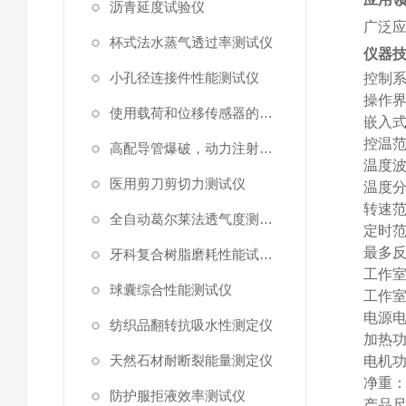
沥青延度试验仪
广泛
杯式法水蒸气透过率测试仪
仪器
小孔径连接件性能测试仪
控制
操作
使用载荷和位移传感器的塑料高速穿刺特性测试仪
嵌入
控温
高配导管爆破，动力注射中流量及压力测试仪
温度
医用剪刀剪切力测试仪
温度
转速
全自动葛尔莱法透气度测试仪
定时
最多
牙科复合树脂磨耗性能试验仪
工作
球囊综合性能测试仪
工作
电源
纺织品翻转抗吸水性测定仪
加热
天然石材耐断裂能量测定仪
电机
净重
防护服拒液效率测试仪
产品