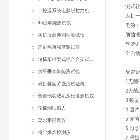
测试
带控温系统电脑版拉力机 统电脑版拉力机
人机
45度燃烧测试仪
电源
细菌
防护服耐穿刺性测试仪
气源
0
牙刷毛束强度测试仪
全自
轮椅车框架式综合台架试验机
水平垂直燃烧测试仪
配置
1
无菌
耐折叠疲劳强度试验机
2
无菌
全自动羽绒毛蓬松度测试仪
3
喷雾
轮椅测试假人
4
圆片
5
无菌
葛尔莱挺度仪
6
匀浆
粉尘爆炸检测仪
7
涡旋