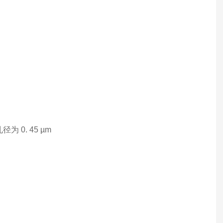
孔径为
0. 45 µm