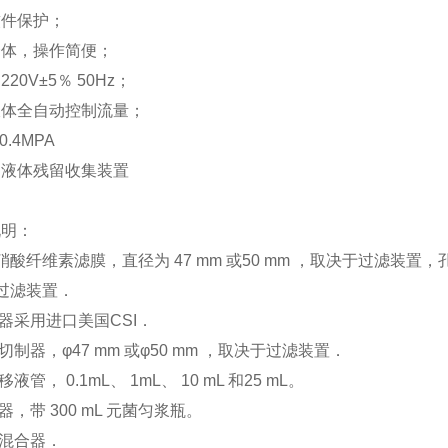
软件保护；
一体，操作简便；
：
220V
±
5
％
50Hz
；
液体全自动控制流量；
-0.4MPA
动液体残留收集装置
说明：
硝酸纤维素滤膜，直径为
47 mm
或
50 mm
，取决于过滤装置，
过滤装置．
器采用进口美国
CSI
．
切制器，φ
47 mm
或φ
50 mm
，取决于过滤装置．
移液管，
0.1mL
、
1mL
、
10 mL
和
25 mL
。
器，带
300 mL
元菌匀浆瓶。
混合器．