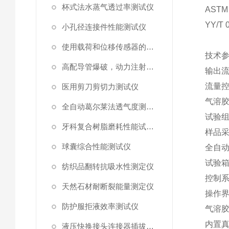
杯式法水蒸气透过率测试仪
ASTM 
YY/T 
小孔径连接件性能测试仪
使用载荷和位移传感器的塑料高速穿刺特性测试仪
技术
高配导管爆破，动力注射中流量及压力测试仪
输出
流量
医用剪刀剪切力测试仪
气溶
全自动葛尔莱法透气度测试仪
试验
牙科复合树脂磨耗性能试验仪
样品
球囊综合性能测试仪
全自
试验
纺织品翻转抗吸水性测定仪
控制
天然石材耐断裂能量测定仪
操作
防护服拒液效率测试仪
气溶
内置
液压快换接头连接器插拔泄漏测试仪