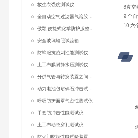
救生衣强度测试仪
8
真空
9
全自
全自动空气过滤器气溶胶细菌截留测试仪
10
六
傲颖 便捷式化学防护服整体气密性测试仪
安全玻璃辐照试验箱
防蜂服抗蛰刺性能测试仪
土工布膜耐静水压测试仪
分供气管与转换装置之间连接强度试验机
动力电池包耐碎石冲击试验机
呼吸防护面罩气密性测试仪
手套防冲击性能测试仪
土工布动态穿孔测试仪
防火门防烟性能试验装置