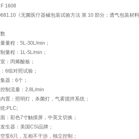
F 1608
0681.10
《无菌医疗器械包装试验方法 第
10
部分：透气包装材
参数
流量量程：
5L-30L/min
；
控制量程：
1L-5L/min
；
胶室：丙烯酸板；
组：
6
组对照试验；
采集器：
6
个；
动控制流量：
2.8L/min
箱内置：照明灯，杀菌灯，气雾搅拌系统；
系统
:PLC;
界面：彩色
7
寸触摸屏，中英文切换；
胶发生器：美国
CSI
品牌；
真空泵
6
只，互相不干涉，独立控制；