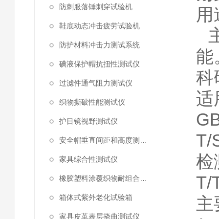
防刺服落锤刺穿试验机
用
鞋底动态冲击疲劳试验机
防护材料冲击力测试系统
能
碘液保护帽抗扭性测试仪
科
过滤件通气阻力测试仪
适
织物撕破性能测试仪
G
护目镜视野测试仪
T
安全帽垂直间距和高度测量仪
检
家具综合性测试仪
T
橡胶塑料涂覆织物耐组合剪切曲挠磨擦测定仪
箱体式紫外老化试验箱
主
家具皮革表层挠曲测试仪