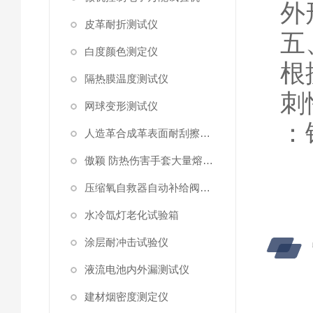
外
皮革耐折测试仪
五
白度颜色测定仪
根
隔热膜温度测试仪
刺
网球变形测试仪
：
人造革合成革表面耐刮擦综合测试仪
傲颖 防热伤害手套大量熔融金属泼溅测试仪
压缩氧自救器自动补给阀门和安全阀开启压力
水冷氙灯老化试验箱
涂层耐冲击试验仪
液流电池内外漏测试仪
建材烟密度测定仪