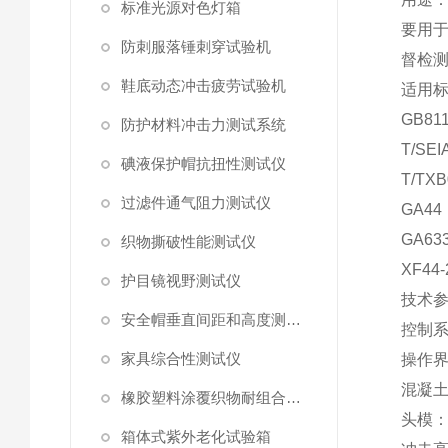
标准光源对色灯箱
要用
防刺服落锤刺穿试验机
督检
鞋底动态冲击疲劳试验机
适用
GB8
防护材料冲击力测试系统
T/S
碘液保护帽抗扭性测试仪
T/T
过滤件通气阻力测试仪
GA44
GA63
织物撕破性能测试仪
XF44-
护目镜视野测试仪
技术
安全帽垂直间距和高度测量仪
控制
家具综合性测试仪
操作
混凝
橡胶塑料涂覆织物耐组合剪切曲挠磨擦测定仪
头模
箱体式紫外老化试验箱