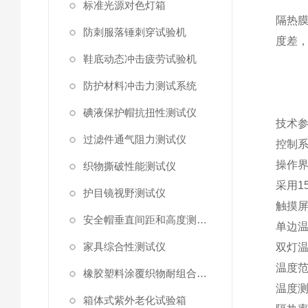
标准光源对色灯箱
隔热
防刺服落锤刺穿试验机
度差
鞋底动态冲击疲劳试验机
防护材料冲击力测试系统
碘液保护帽抗扭性测试仪
技术
过滤件通气阻力测试仪
控制
操作
织物撕破性能测试仪
采用
1
护目镜视野测试仪
触摸
安全帽垂直间距和高度测量仪
单边
家具综合性测试仪
双灯
温度
橡胶塑料涂覆织物耐组合剪切曲挠磨擦测定仪
温度
箱体式紫外老化试验箱