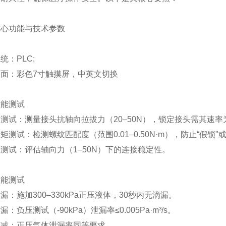
核心功能与技术参数
系统：
PLC;
界面：彩色
7
寸触摸屏，中英文切换
性能测试
力测试
：测量接头抗轴向拉拔力（
20–
5
0N
），锁定接头需其速率
扭矩测试
：检测螺纹匹配度（范围
0.01–0.50N·m
），防止
“
假锁
"
性测试
：评估轴向力（
1–
50
N
）下的连接稳定性
。
性能测试
泄漏
：施加
300–330kPa
正压液体，
30
秒内无滴漏
。
泄漏
：负压测试（
-90kPa
）泄漏率
≤0.005Pa·m³/s‌
。
衰减
：正压气体泄漏率同等要求
。