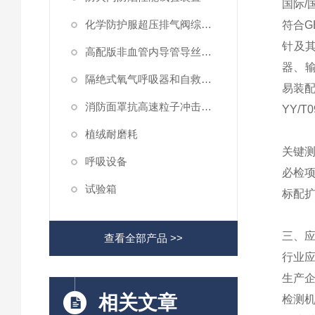
国际
/
化学防护服超压排气阀综合性测试仪
符合
G
针及
高配版非血管内导管导丝滑动性能测试仪
器、
隔绝式氧气呼吸器和自救器二氧化碳吸收率及水分含量测试仪
易装
消防面罩抗高速粒子冲击试验机
YY/T0
植绒耐磨耗
关键
呼吸设备
必检
试验箱
标配
三、
查看全部产品 >>
行业
生产
相关文章
检测