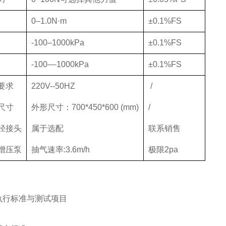
0–
1
.0N·m
±0.
1
%
FS
-100
–
1000
kPa
±0.
1
%
FS
-1
00
––
1000
kPa
±0.
1
%
FS
要求
220V--50HZ
/
尺寸
外形尺寸：
700*450*600 (mm)
/
径接头
属于选配
联系销售
增压泵
抽气速率
:3.6m/h
极限
2pa
执行标准与测试项目