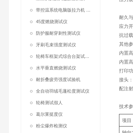
带控温系统电脑版拉力机 统电脑版拉力机
耐久
45度燃烧测试仪
应力
防护服耐穿刺性测试仪
抗过
其他
牙刷毛束强度测试仪
内置
轮椅车框架式综合台架试验机
内置
水平垂直燃烧测试仪
打印
耐折叠疲劳强度试验机
接头
配注
全自动羽绒毛蓬松度测试仪
轮椅测试假人
技术
葛尔莱挺度仪
项目
粉尘爆炸检测仪
轴向