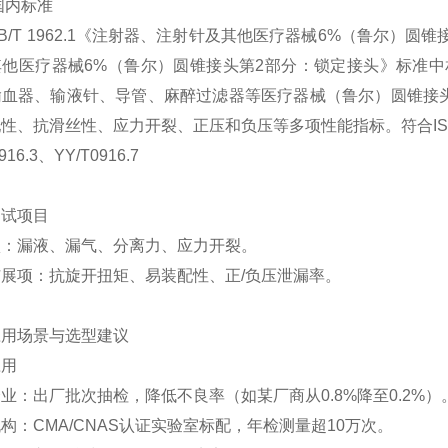
国内标准
B/T 1962.1
《注射器、注射针及其他医疗器械
6%
（鲁尔）圆锥
其他医疗器械
6%
（鲁尔）圆锥接头第
2
部分：锁定接头》标准中
输血器、输液针、导管、麻醉过滤器等医疗器械（鲁尔）圆锥接
配性、抗滑丝性、应力开裂
、
正压和负压等多项性能指标。
符合
I
916.
3
、
YY/T0916.7
测试项目
项
：漏液、漏气、分离力、应力开裂。
扩展项
：抗旋开扭矩、易装配性、正
/
负压泄漏率
。
应用场景与选型建议
应用
企业
：出厂批次抽检，降低不良率（如某厂商从
0.8%
降至
0.2%
）
机构
：
CMA/CNAS
认证实验室标配，年检测量超
10
万次
。