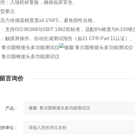
质控
：入场耗材复验，确保临床安全
。
选型要点
：压
力
传感器精度需
±0.
1
%
FS
，避免假性合格
。
性
：支持
ISO 80369
与
GB/T 1962
双标准，适配
6%
锥度与
6:100
锥
化
：触摸屏操作、自动生成
测试
报告（如
21 CFR Part 11
认证）。
留言询价
产品：
您的单位：