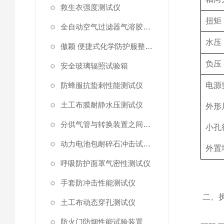
救生衣强度测试仪
扭矩
全自动空气过滤器气溶胶细菌截留测试仪
水压
傲颖 便捷式化学防护服整体气密性测试仪
负压
安全玻璃辐照试验箱
防蜂服抗蛰刺性能测试仪
电源
土工布膜耐静水压测试仪
外形
分供气管与转换装置之间连接强度试验机
小孔
动力电池包耐碎石冲击试验机
外置
呼吸防护面罩气密性测试仪
手套防冲击性能测试仪
二、
土工布动态穿孔测试仪
防火门防烟性能试验装置