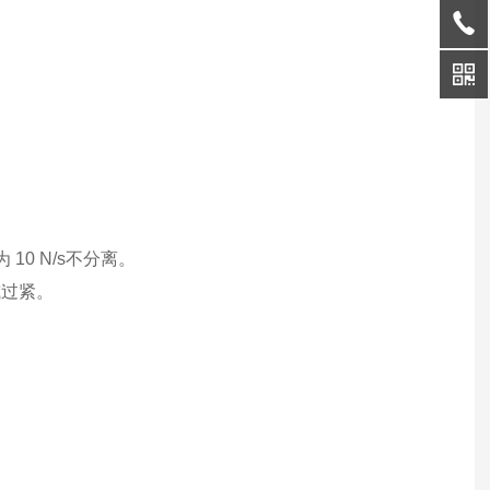
为
10 N/s
不分离
。
或过紧
。