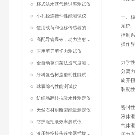
杯式法水蒸气透过率测试仪
小孔径连接件性能测试仪
一、
系统
使用载荷和位移传感器的塑料高速穿刺特性测试仪
控制
高配导管爆破，动力注射中流量及压力测试仪
操作
医用剪刀剪切力测试仪
力学
全自动葛尔莱法透气度测试仪
分离
牙科复合树脂磨耗性能试验仪
旋开
球囊综合性能测试仪
装配
纺织品翻转抗吸水性测定仪
密封
天然石材耐断裂能量测定仪
液体
防护服拒液效率测试仪
气体
液压快换接头连接器插拔泄漏测试仪
压力