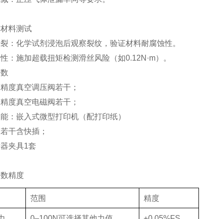
与材料测试
开裂
：化学试剂浸泡后观察裂纹，验证材料耐腐蚀性
。
载性
：施加超载扭矩检测滑丝风险（如
0.12N·m
）
。
参数
高精度真空调压阀若干；
高精度真空电磁阀若干；
功能：嵌入式微型打印机（配打印纸）
：若干含快插；
射器夹具
1
套
参数精度
范围
精度
力
0–
100N
可选择其他力值
±0.
05
%
FS