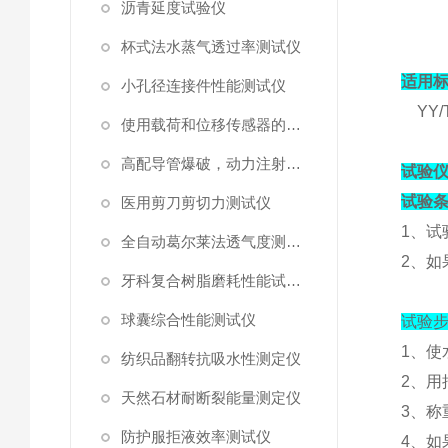
沥青延度试验仪
杯式法水蒸气透过率测试仪
适用
小孔径连接件性能测试仪
YY/
使用载荷和位移传感器的塑料高速穿刺特性测试仪
高配导管爆破，动力注射中流量及压力测试仪
试验
试验
医用剪刀剪切力测试仪
1
、
试
全自动葛尔莱法透气度测试仪
2
、
如
牙科复合树脂磨耗性能试验仪
球囊综合性能测试仪
试验
1
、
使
纺织品翻转抗吸水性测定仪
2
、
用
天然石材耐断裂能量测定仪
3
、
称
防护服拒液效率测试仪
4
、
如