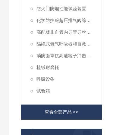
防火门防烟性能试验装置
化学防护服超压排气阀综合性测试仪
高配版非血管内导管导丝滑动性能测试仪
隔绝式氧气呼吸器和自救器二氧化碳吸收率及水分含量测试仪
消防面罩抗高速粒子冲击试验机
植绒耐磨耗
呼吸设备
试验箱
查看全部产品 >>