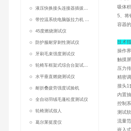
吸体
液压快换接头连接器插拔泄漏测试仪
5
、
将
带控温系统电脑版拉力机 统电脑版拉力机
容器
45度燃烧测试仪
技术
防护服耐穿刺性测试仪
操作
牙刷毛束强度测试仪
触摸
轮椅车框架式综合台架试验机
压力
水平垂直燃烧测试仪
精密
接头
1
耐折叠疲劳强度试验机
内置
全自动羽绒毛蓬松度测试仪
控制
轮椅测试假人
测试
流量
葛尔莱挺度仪
嵌入