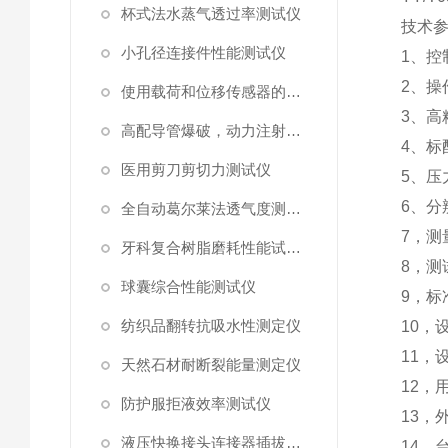
杯式法水蒸气透过率测试仪
技术
小孔径连接件性能测试仪
1、
控
2、
操
使用载荷和位移传感器的塑料高速穿刺特性测试仪
3、
高
高配导管爆破，动力注射中流量及压力测试仪
4、
标
医用剪刀剪切力测试仪
5
、压
6
、
分
全自动葛尔莱法透气度测试仪
7
，
测
牙科复合树脂磨耗性能试验仪
8
，
测
球囊综合性能测试仪
9
，标
纺织品翻转抗吸水性测定仪
10
，
11
，
天然石材耐断裂能量测定仪
12
，
防护服拒液效率测试仪
13
，
液压快换接头连接器插拔泄漏测试仪
14
，