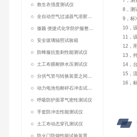
7
，
测
救生衣强度测试仪
8
，
测
全自动空气过滤器气溶胶细菌截留测试仪
9
，标
10
，
傲颖 便捷式化学防护服整体气密性测试仪
11
，
安全玻璃辐照试验箱
12
，
防蜂服抗蛰刺性能测试仪
13
，
土工布膜耐静水压测试仪
14
，
15
，
分供气管与转换装置之间连接强度试验机
16
，
动力电池包耐碎石冲击试验机
呼吸防护面罩气密性测试仪
手套防冲击性能测试仪
土工布动态穿孔测试仪
防火门防烟性能试验装置