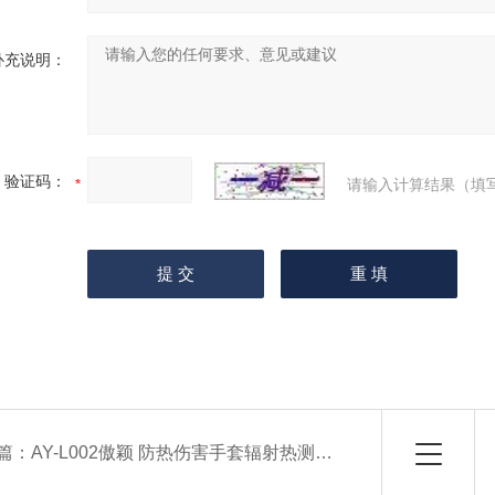
补充说明：
验证码：
请输入计算结果（填
篇：
AY-L002傲颖 防热伤害手套辐射热测试仪