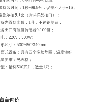
量系统
时间
：
0-99999
秒可设置
试持续时间：
1
秒
~99.9
分，误差不大于
±1S
。
准鲁尔接头
1
套（测试样品接口）；
设备内置储水罐：
1
升，不锈钢制造；
设备出口有温度传感器
0-100
度；
用电：
220v
，
300W;
外形尺寸：
530*450*340mm
台面式设备：具有四个橡胶垫圈，温度性好；
流量要求：见表格；
标配：量杯
500
毫升，数量
1
只；
留言询价