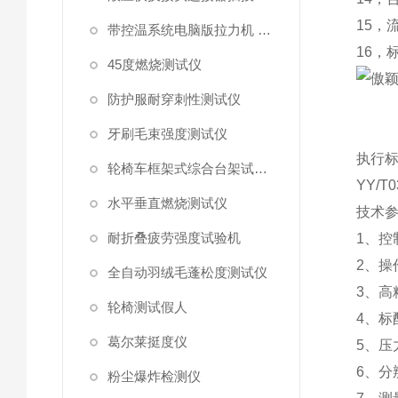
15
，
带控温系统电脑版拉力机 统电脑版拉力机
16
，
45度燃烧测试仪
防护服耐穿刺性测试仪
牙刷毛束强度测试仪
执行
轮椅车框架式综合台架试验机
YY/T0
水平垂直燃烧测试仪
技术
耐折叠疲劳强度试验机
1、
控
2、
操
全自动羽绒毛蓬松度测试仪
3、
高
轮椅测试假人
4、
标
葛尔莱挺度仪
5
、压
6
、
分
粉尘爆炸检测仪