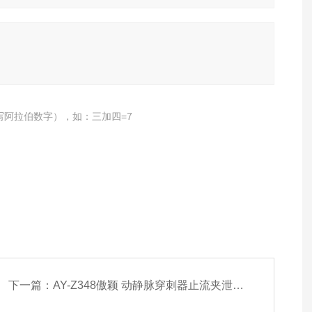
写阿拉伯数字），如：三加四=7
下一篇：
AY-Z348傲颖 动静脉穿刺器止流夹泄漏测试仪