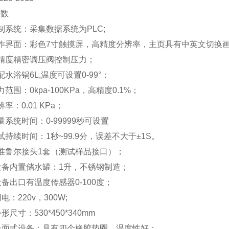
参数
制系统：采集数据系统为
PLC;
作界面：彩色
7
寸触摸屏，高精度分辨率，主页具有中英文切换
精度精密调压阀控制压力；
配水浴锅
6L,
温度可设置
0-99
°；
力范围：
0kpa-100
KPa
，
高精度
0.1%
；
辨率：
0.01 KPa
；
量系统
时间
：
0-99999
秒可设置
试持续时间：
1
秒
~99.9
分，误差不大于
±1S
。
准鲁尔接头
1
套（测试样品接口）；
设备内置储水罐：
1
升，不锈钢制造；
设备出口有温度传感器
0-100
度；
用电：
220v
，
300W;
外形尺寸：
530*450*340mm
台面式设备：具有四个橡胶垫圈，温度性好；