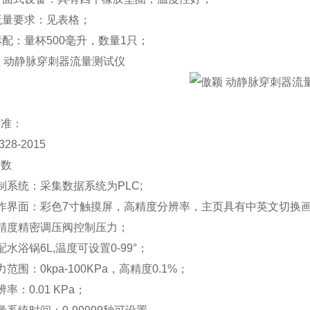
流量要求：见表格；
标配：量杯
500
毫升，数量
1
只；
标准：
328-2015
参数
制系统：采集数据系统为
PLC;
作界面：彩色
7
寸触摸屏，高精度分辨率，主页具有中英文切换
精度精密调压阀控制压力；
配水浴锅
6L,
温度可设置
0-99
°；
力范围：
0kpa-100
KPa
，
高精度
0.1%
；
辨率：
0.01 KPa
；