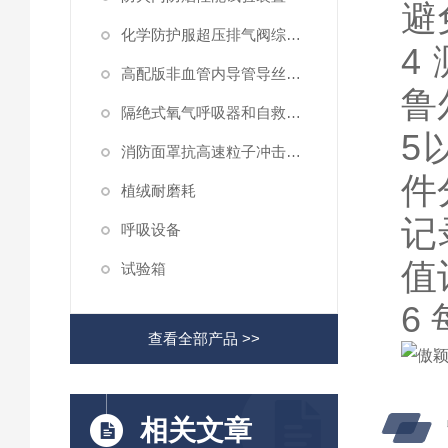
避
化学防护服超压排气阀综合性测试仪
4
高配版非血管内导管导丝滑动性能测试仪
鲁
隔绝式氧气呼吸器和自救器二氧化碳吸收率及水分含量测试仪
5
消防面罩抗高速粒子冲击试验机
件
植绒耐磨耗
记
呼吸设备
值
试验箱
6
查看全部产品 >>
相关文章