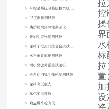
拉
带控温系统电脑版拉力机 统电脑版拉力机
控
45度燃烧测试仪
操
防护服耐穿刺性测试仪
界
牙刷毛束强度测试仪
水
轮椅车框架式综合台架试验机
标
水平垂直燃烧测试仪
拉
耐折叠疲劳强度试验机
置
全自动羽绒毛蓬松度测试仪
加
轮椅测试假人
葛尔莱挺度仪
设
粉尘爆炸检测仪
净