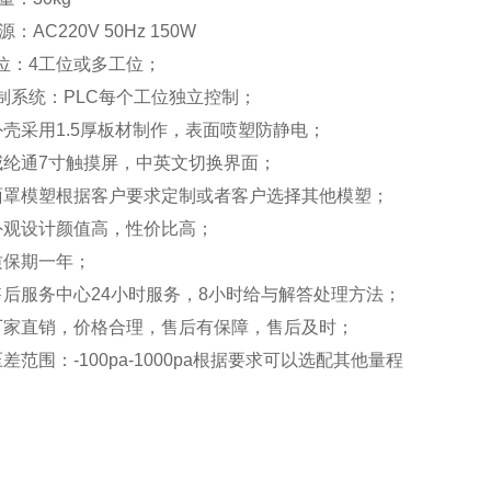
 源
：
AC220V 50Hz 150W
位：
4
工位
或多工位
；
制系统：
PLC
每个工位独立控制
；
外壳采用
1.5
厚板材制作，表面喷塑防静电；
威纶通
7
寸触摸屏，中英文切换界面；
面罩模塑根据客户要求定制或者客户选择其他模塑；
外观设计颜值高，性价比高；
质保期一年；
售后服务中心
24
小时服务，
8
小时给与解答处理方法；
厂家直销，价格合理，售后有保障，售后及时；
压差范围：
-100pa-1000pa
根据要求可以选配其他量程