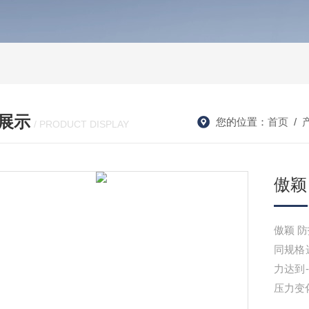
展示
您的位置：
首页
/
/ PRODUCT DISPLAY
傲颖
傲颖 防护面罩气密性测试仪原理：将面罩匹配在试验头模上根据不
同规格
力达到-
压力变