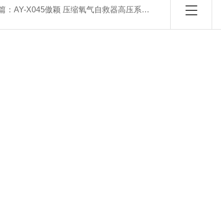
篇：
AY-X045傲颖 压缩氧气自救器高压系统气密性测试仪