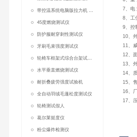
7
、电
带控温系统电脑版拉力机 统电脑版拉力机
8
、
工
45度燃烧测试仪
9
、
控
防护服耐穿刺性测试仪
10
、
11
、
牙刷毛束强度测试仪
12
、
轮椅车框架式综合台架试验机
13
、
水平垂直燃烧测试仪
14
、
耐折叠疲劳强度试验机
15
、
16
、
全自动羽绒毛蓬松度测试仪
17
、
轮椅测试假人
葛尔莱挺度仪
粉尘爆炸检测仪