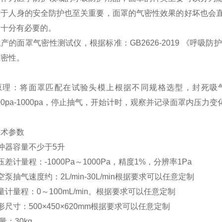
对于人身的安全防护也至关重要，面罩的气密性效果的好坏也会
是十分有必要的。
生产的面罩气密性测试仪，根据标准：
GB2626-2019
《呼吸防护
气密性。
原理：将面罩匹配在试验头模上根据不同规格选型，封死吸
00pa-1000pa
，停止抽气，开始计时，观察并记录面罩内压力变
技术参数
冲器容量不少于
5
升
压差计量程
：
-1000Pa
～
1000Pa
，精度
1%
，分辨率
1Pa
空泵抽气速度约
：
2L/min
-30L/min
根据要求可以任意定制
量计量程：
0
～
100mL/min
。
根据要求可以任意定制
形尺寸
：
500×450×620mm
根据要求可以任意定制
 量
：
30kg