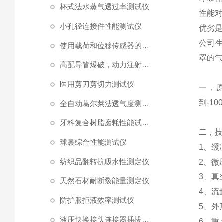
杯式法水蒸气透过率测试仪
性能
小孔径连接件性能测试仪
优劣
公司
使用载荷和位移传感器的塑料高速穿刺特性测试仪
罩的
高配导管爆破，动力注射中流量及压力测试仪
医用剪刀剪切力测试仪
一，
到
-10
全自动葛尔莱法透气度测试仪
牙科复合树脂磨耗性能试验仪
二，
球囊综合性能测试仪
1
、缓
纺织品翻转抗吸水性测定仪
2
、微
3
、真
天然石材耐断裂能量测定仪
4
、流
防护服拒液效率测试仪
5
、外
液压快换接头连接器插拔泄漏测试仪
6
、重