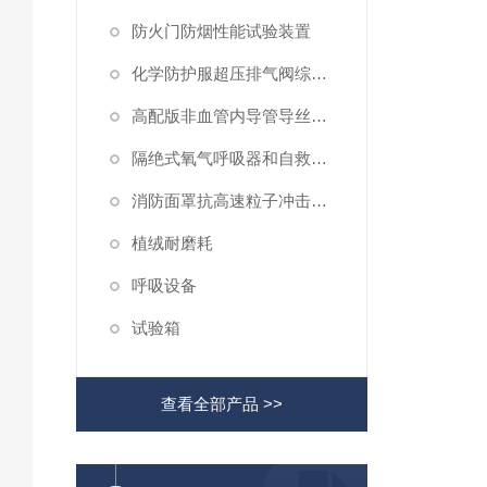
防火门防烟性能试验装置
化学防护服超压排气阀综合性测试仪
高配版非血管内导管导丝滑动性能测试仪
隔绝式氧气呼吸器和自救器二氧化碳吸收率及水分含量测试仪
消防面罩抗高速粒子冲击试验机
植绒耐磨耗
呼吸设备
试验箱
查看全部产品 >>