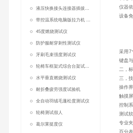
仪器
液压快换接头连接器插拔泄漏测试仪
设备
带控温系统电脑版拉力机 统电脑版拉力机
45度燃烧测试仪
防护服耐穿刺性测试仪
采用
7
牙刷毛束强度测试仪
键盘
轮椅车框架式综合台架试验机
二，
水平垂直燃烧测试仪
三，
操作
耐折叠疲劳强度试验机
触摸
全自动羽绒毛蓬松度测试仪
控制
轮椅测试假人
测试
专业
葛尔莱挺度仪
百分