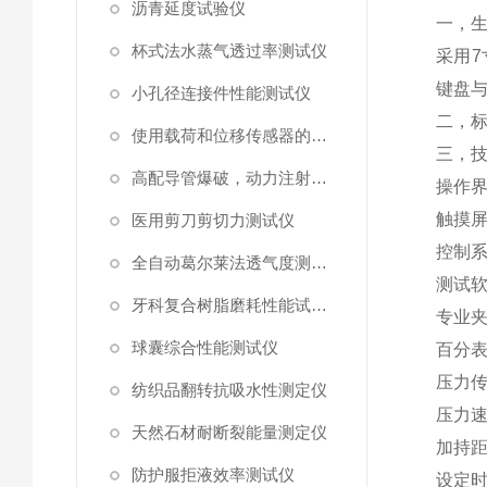
沥青延度试验仪
一，
杯式法水蒸气透过率测试仪
采用
7
键盘
小孔径连接件性能测试仪
二，
使用载荷和位移传感器的塑料高速穿刺特性测试仪
三，
高配导管爆破，动力注射中流量及压力测试仪
操作
触摸
医用剪刀剪切力测试仪
控制
全自动葛尔莱法透气度测试仪
测试
牙科复合树脂磨耗性能试验仪
专业
球囊综合性能测试仪
百分
压力
纺织品翻转抗吸水性测定仪
压力
天然石材耐断裂能量测定仪
加持
防护服拒液效率测试仪
设定