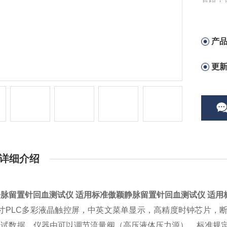
准度校
高。（
产
更
详细介绍
脉留置针回血测试仪 适用标准
傲颖静脉留置针回血测试仪 适用
寸
PLC
多彩液晶触控屏，中
英
文菜单显示
，
高精度时钟芯片，
测试数据，仪器由可以调节流量阀（高压液体压力源）、标准规