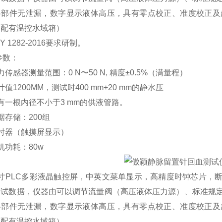
各部件无泄漏，数字显示液体高压，具有零点校正、准度校正及
（配有温控水域箱）
Y 1282-2016
要求研制。
参数：
力传感器测量范围：
0
N
〜
50
N,
精度
±0.5%
（满量程）
计值
1200MM
，测试时
400
mm+20 mm
的静水压
有一根内径不小于
3
mm
的供液管路
。
据存储：
200
组
时器（触摸屏显示）
机功耗：
80w
寸
PLC
多彩液晶触控屏，中
英
文菜单显示
，
高精度时钟芯片，
测试数据，仪器由可以调节流量阀（高压液体压力源）、标准规
各部件无泄漏，数字显示液体高压，具有零点校正、准度校正及
（配有温控水域箱）