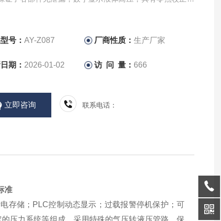
正及超量程报警功能，采用力学计量流量，流量控制精度
配有温控水域箱）
品型号：
AY-Z087
厂商性质：
生产厂家
新日期：
2026-01-02
访 问 量：
666
立即咨询
联系电话：
标准
断电存储；
PLC
控制动态显示；过载报警停机保护；可
定的压力系统等组成
。
采用特殊的气压转液压管路，保