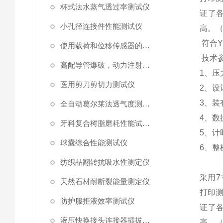
杯式法水蒸气透过率测试仪
证了
小孔径连接件性能测试仪
高。
符合
Y
使用载荷和位移传感器的塑料高速穿刺特性测试仪
技术
高配导管爆破，动力注射中流量及压力测试仪
1、
压
医用剪刀剪切力测试仪
2
、
设
3
、
装
全自动葛尔莱法透气度测试仪
4
、数
牙科复合树脂磨耗性能试验仪
5
、
计
球囊综合性能测试仪
6
、整
纺织品翻转抗吸水性测定仪
采用
7
天然石材耐断裂能量测定仪
打印
防护服拒液效率测试仪
证了
液压快换接头连接器插拔泄漏测试仪
高。