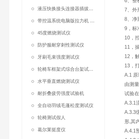
6
、整
液压快换接头连接器插拔泄漏测试仪
7
、外
8
、净
带控温系统电脑版拉力机 统电脑版拉力机
9
，标
45度燃烧测试仪
10
，
防护服耐穿刺性测试仪
11
，
12
，
牙刷毛束强度测试仪
13
，
轮椅车框架式综合台架试验机
A.1
原
水平垂直燃烧测试仪
由测
耐折叠疲劳强度试验机
试验
A.3.1
全自动羽绒毛蓬松度测试仪
A.3.3
轮椅测试假人
形
,
其
葛尔莱挺度仪
A.4.1