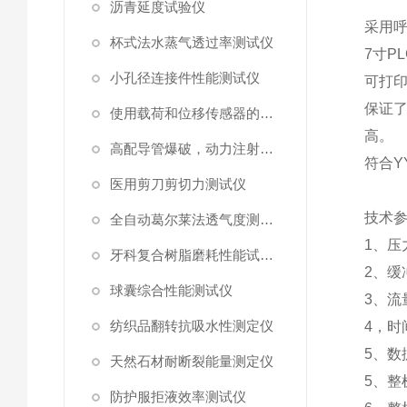
沥青延度试验仪
采用
杯式法水蒸气透过率测试仪
7
寸
PL
小孔径连接件性能测试仪
可打
保证
使用载荷和位移传感器的塑料高速穿刺特性测试仪
高。
高配导管爆破，动力注射中流量及压力测试仪
符合
Y
医用剪刀剪切力测试仪
技术
全自动葛尔莱法透气度测试仪
1
、压
牙科复合树脂磨耗性能试验仪
2
、缓
球囊综合性能测试仪
3
、流
纺织品翻转抗吸水性测定仪
4
，时
5
、数
天然石材耐断裂能量测定仪
5
、整
防护服拒液效率测试仪