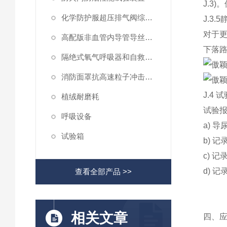
J.3)
。
化学防护服超压排气阀综合性测试仪
J.3.5
对于
高配版非血管内导管导丝滑动性能测试仪
下落
隔绝式氧气呼吸器和自救器二氧化碳吸收率及水分含量测试仪
消防面罩抗高速粒子冲击试验机
J.4
试
植绒耐磨耗
试验
呼吸设备
a)
导
试验箱
b)
记
c)
记
d)
记
查看全部产品 >>
相关文章
四、