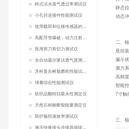
杯式法水蒸气透过率测试仪
静态
小孔径连接件性能测试仪
动态
使用载荷和位移传感器的塑料高速穿刺特性测试仪
高配导管爆破，动力注射中流量及压力测试仪
二、
医用剪刀剪切力测试仪
悬挂
漏斗
全自动葛尔莱法透气度测试仪
测力
牙科复合树脂磨耗性能试验仪
高精
球囊综合性能测试仪
智能
纺织品翻转抗吸水性测定仪
7
寸触
天然石材耐断裂能量测定仪
防护服拒液效率测试仪
三、
液压快换接头连接器插拔泄漏测试仪