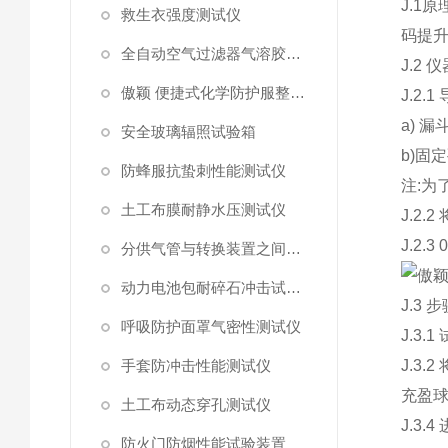
J.1
原
救生衣强度测试仪
码提
全自动空气过滤器气溶胶细菌截留测试仪
J.2
仪
傲颖 便捷式化学防护服整体气密性测试仪
J.2.1
a)
漏
安全玻璃辐照试验箱
b)
固定
防蜂服抗蛰刺性能测试仪
注
:
为
土工布膜耐静水压测试仪
J.2.2
J.2.3 
分供气管与转换装置之间连接强度试验机
动力电池包耐碎石冲击试验机
J.3
步
呼吸防护面罩气密性测试仪
J.3.1
手套防冲击性能测试仪
J.3.2
充盈
土工布动态穿孔测试仪
J.3.4
防火门防烟性能试验装置