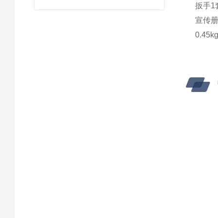
扳手
1
宣传
0.45k