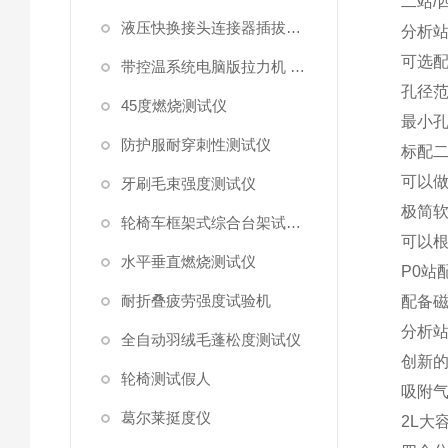
二站
/
液压快换接头连接器插拔泄漏测试仪
分析
可选
带控温系统电脑版拉力机 统电脑版拉力机
孔径
45度燃烧测试仪
最小
防护服耐穿刺性测试仪
标配
可以
牙刷毛束强度测试仪
极简
轮椅车框架式综合台架试验机
可以
水平垂直燃烧测试仪
P0
站
耐折叠疲劳强度试验机
配备
分析
全自动羽绒毛蓬松度测试仪
创新
轮椅测试假人
吸附
葛尔莱挺度仪
2L
大