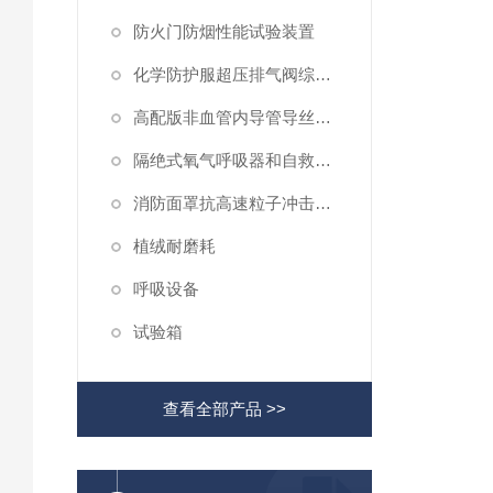
防火门防烟性能试验装置
化学防护服超压排气阀综合性测试仪
高配版非血管内导管导丝滑动性能测试仪
隔绝式氧气呼吸器和自救器二氧化碳吸收率及水分含量测试仪
消防面罩抗高速粒子冲击试验机
植绒耐磨耗
呼吸设备
试验箱
查看全部产品 >>