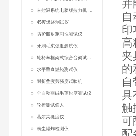
并
带控温系统电脑版拉力机 统电脑版拉力机
自
45度燃烧测试仪
印
防护服耐穿刺性测试仪
高
牙刷毛束强度测试仪
夹
轮椅车框架式综合台架试验机
的
水平垂直燃烧测试仪
自
耐折叠疲劳强度试验机
具
全自动羽绒毛蓬松度测试仪
触
轮椅测试假人
葛尔莱挺度仪
可
粉尘爆炸检测仪
配