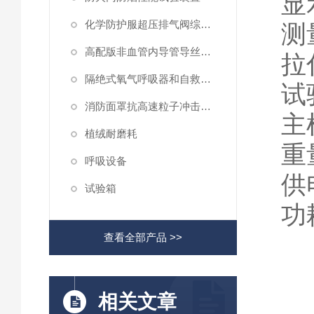
显
化学防护服超压排气阀综合性测试仪
测
高配版非血管内导管导丝滑动性能测试仪
拉
隔绝式氧气呼吸器和自救器二氧化碳吸收率及水分含量测试仪
试
消防面罩抗高速粒子冲击试验机
主
植绒耐磨耗
重
呼吸设备
供
试验箱
功
查看全部产品 >>
相关文章