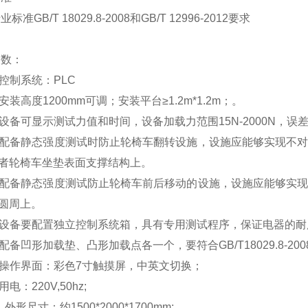
行业标准
GB/T 18029.8-2008
和
GB/T 12996-2012
要求
参数：
控制系统：
PLC
安装高度
1200mm
可调；安装平台≥
1.2m*1.2m
；。
设备可显示测试力值和时间，设备加载力范围
15N-2000N
，误差
配备静态强度测试时防止轮椅车翻转设施，设施应能够实现不
者轮椅车坐垫表面支撑结构上。
配备静态强度测试防止轮椅车前后移动的设施，设施应能够实
圆周上。
设备要配置独立控制
系统
箱，具有专用测试程序，保证电器的耐
配备凹形加载垫、凸形加载点各一个，要符合
GB/T18029.8-200
操作界面：彩色
7
寸触摸屏，中英文切换；
用电：
220V,50hz;
.
外形尺寸：约
1500*2000*1700mm;