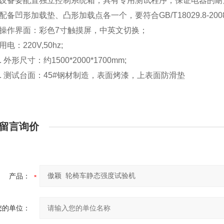
设备要配置独立控制
系统
箱，具有专用测试程序，保证电器的耐
配备凹形加载垫、凸形加载点各一个，要符合
GB/T18029.8-200
操作界面：彩色
7
寸触摸屏，中英文切换；
用电：
220V,50hz;
.
外形尺寸：约
1500*2000*1700mm;
.
测试台面：
45#
钢材制造，表面烤漆，上表面防滑垫
留言询价
产品：
您的单位：