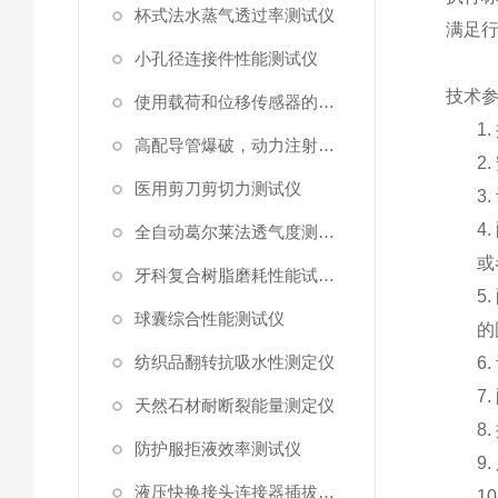
杯式法水蒸气透过率测试仪
满足
小孔径连接件性能测试仪
技术
使用载荷和位移传感器的塑料高速穿刺特性测试仪
1.
高配导管爆破，动力注射中流量及压力测试仪
2.
医用剪刀剪切力测试仪
3.
4.
全自动葛尔莱法透气度测试仪
或
牙科复合树脂磨耗性能试验仪
5.
球囊综合性能测试仪
的
纺织品翻转抗吸水性测定仪
6.
7.
天然石材耐断裂能量测定仪
8.
防护服拒液效率测试仪
9.
液压快换接头连接器插拔泄漏测试仪
10