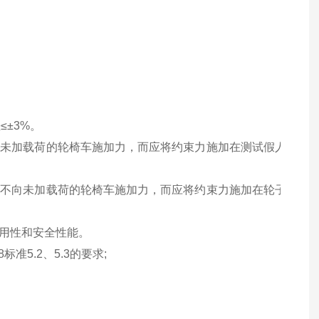
≤±
3%
。
对未加载荷的轮椅车施加力，而应将约束力施加在测试假人
现不向未加载荷的轮椅车施加力，而应将约束力施加在轮子
用性和安全性能。
8
标准
5.2
、
5.3
的要求
;