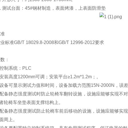
.
测试台面：
45#
钢材制造，表面烤漆，上表面防滑垫
标准
行业标准
GB/T 18029.8-2008
和
GB/T 12996-2012
要求
参数：
控制系统：
PLC
安装高度
1200mm
可调；安装平台≥
1.2m*1.2m
；。
设备可显示测试力值和时间，设备加载力范围
15N-2000N
，误差
配备静态强度测试时防止轮椅车翻转设施，设施应能够实现不
者轮椅车坐垫表面支撑结构上。
配备静态强度测试防止轮椅车前后移动的设施，设施应能够实
圆周上。