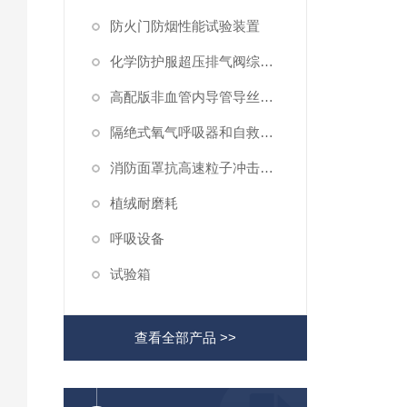
防火门防烟性能试验装置
化学防护服超压排气阀综合性测试仪
高配版非血管内导管导丝滑动性能测试仪
隔绝式氧气呼吸器和自救器二氧化碳吸收率及水分含量测试仪
消防面罩抗高速粒子冲击试验机
植绒耐磨耗
呼吸设备
试验箱
查看全部产品 >>