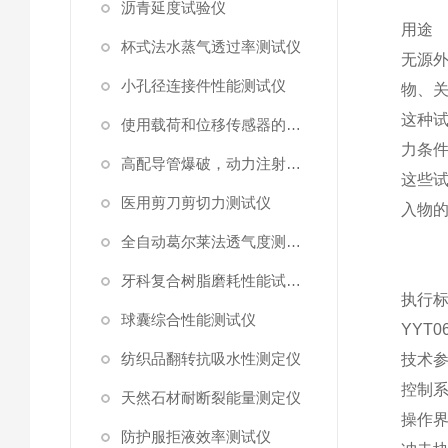
沥青延度试验仪
用途
杯式法水蒸气透过率测试仪
无源
小孔径连接件性能测试仪
物、
这种
使用载荷和位移传感器的塑料高速穿刺特性测试仪
力条
高配导管爆破，动力注射中流量及压力测试仪
这些
医用剪刀剪切力测试仪
入物
全自动葛尔莱法透气度测试仪
牙科复合树脂磨耗性能试验仪
执行
球囊综合性能测试仪
YYT06
纺织品翻转抗吸水性测定仪
技术
控制
天然石材耐断裂能量测定仪
操作
防护服拒液效率测试仪