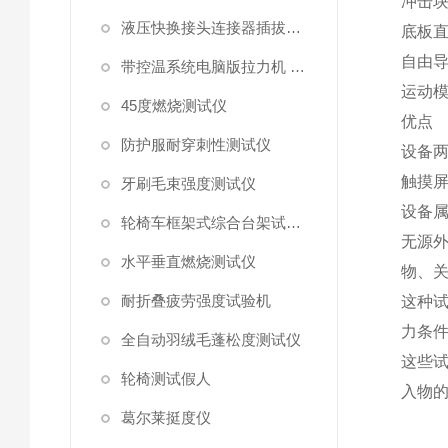
冲击
液压快换接头连接器插拔泄漏测试仪
底板
自由
带控温系统电脑版拉力机 统电脑版拉力机
运动
45度燃烧测试仪
优点
防护服耐穿刺性测试仪
设备
触摸
牙刷毛束强度测试仪
设备
轮椅车框架式综合台架试验机
无源
水平垂直燃烧测试仪
物、
耐折叠疲劳强度试验机
这种
力条
全自动羽绒毛蓬松度测试仪
这些
轮椅测试假人
入物
葛尔莱挺度仪