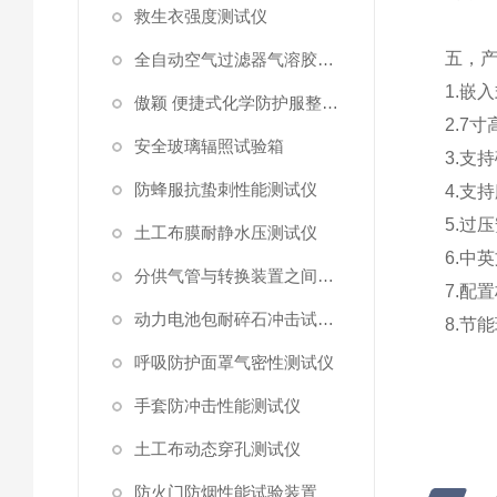
救生衣强度测试仪
五，
全自动空气过滤器气溶胶细菌截留测试仪
1.
嵌入
傲颖 便捷式化学防护服整体气密性测试仪
2.7
寸
安全玻璃辐照试验箱
3.
支持
防蜂服抗蛰刺性能测试仪
4.
支持
5.
过压
土工布膜耐静水压测试仪
6.
中英
分供气管与转换装置之间连接强度试验机
7.
配置
动力电池包耐碎石冲击试验机
8.
节能
呼吸防护面罩气密性测试仪
手套防冲击性能测试仪
土工布动态穿孔测试仪
防火门防烟性能试验装置