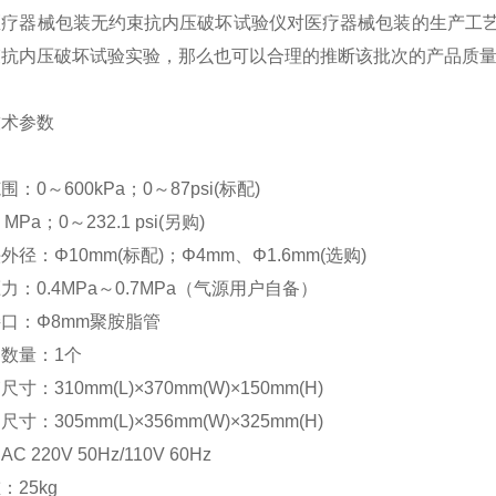
医疗器械包装无约束抗内压破坏试验仪对医疗器械包装的生产工
束抗内压破坏试验实验，那么也可以合理的推断该批次的产品质
技术参数
范围：
0
～
600kPa
；
0
～
87psi(
标配
)
6 MPa
；
0
～
232.1 psi(
另购
)
头外径：
Φ10mm(
标配
)
；
Φ4mm
、
Φ1.6mm(
选购
)
压力：
0.4MPa
～
0.7MPa
（气源用户自备）
接口：
Φ8mm
聚胺脂管
器数量：
1
个
箱尺寸：
310mm(L)×370mm(W)×150mm(H)
架尺寸：
305mm(L)×356mm(W)×325mm(H)
：
AC 220V 50Hz/110V 60Hz
重：
25kg