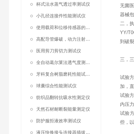
杯式法水蒸气透过率测试仪
无菌
器械
小孔径连接件性能测试仪
二，
使用载荷和位移传感器的塑料高速穿刺特性测试仪
YY/T0
高配导管爆破，动力注射中流量及压力测试仪
到破
医用剪刀剪切力测试仪
三，
全自动葛尔莱法透气度测试仪
牙科复合树脂磨耗性能试验仪
试验
球囊综合性能测试仪
加，
试验
纺织品翻转抗吸水性测定仪
内压
天然石材耐断裂能量测定仪
试验
防护服拒液效率测试仪
些，
液压快换接头连接器插拔泄漏测试仪