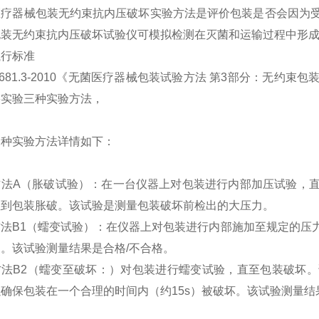
医疗器械包装无约束抗内压破坏实验方法是评价包装是否会因为
包装无约束抗内压破坏试验仪可模拟检测在灭菌和运输过程中形
执行标准
681.3-2010
《无菌医疗器械包装试验方法 第
3
部分：无约束包
裂实验三种实验方法，
三种实验方法详情如下：
方法
A
（胀破试验）
：
在一台仪器上对包装进行内部加压试验，
直到包装胀破。该试验是测量包装破坏前检出的大压力。
方法
B1
（蠕变试验）
：
在仪器上对包装进行内部施加至规定的压
力。该试验测量结果是合格
/
不合格。
方法
B2
（蠕变至破坏
：
）对包装进行蠕变试验，直至包装破坏。
以确保包装在一个合理的时间内（约
15s
）被破坏。该试验测量结