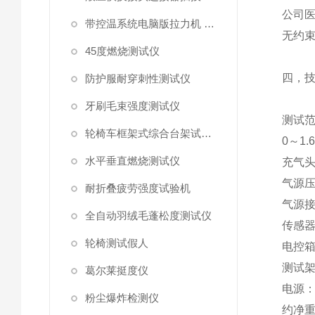
公司
带控温系统电脑版拉力机 统电脑版拉力机
无约
45度燃烧测试仪
四，
防护服耐穿刺性测试仪
牙刷毛束强度测试仪
测试
轮椅车框架式综合台架试验机
0
～
1.
水平垂直燃烧测试仪
充气
气源
耐折叠疲劳强度试验机
气源
全自动羽绒毛蓬松度测试仪
传感
轮椅测试假人
电控
测试
葛尔莱挺度仪
电源
粉尘爆炸检测仪
约净