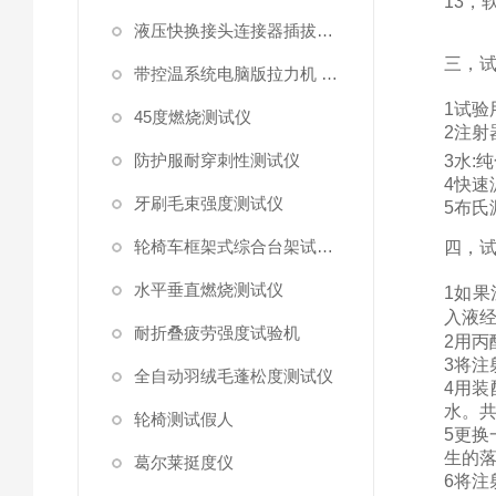
13
，
液压快换接头连接器插拔泄漏测试仪
三，
带控温系统电脑版拉力机 统电脑版拉力机
1试验
45度燃烧测试仪
2
注射
防护服耐穿刺性测试仪
3水:
4
快速
牙刷毛束强度测试仪
5
布氏
轮椅车框架式综合台架试验机
四，
水平垂直燃烧测试仪
1如
入液
耐折叠疲劳强度试验机
2
用丙
3将注
全自动羽绒毛蓬松度测试仪
4
用
装
水。
轮椅测试假人
5
更换
生的
葛尔莱挺度仪
6
将注