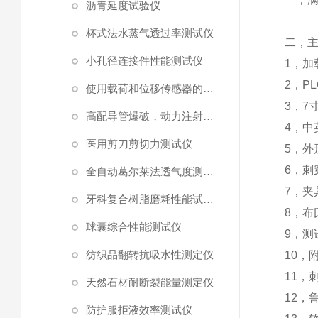
沥青延度试验仪
杯式法水蒸气透过率测试仪
二，
小孔径连接件性能测试仪
1
，加
2
，
PL
使用载荷和位移传感器的塑料高速穿刺特性测试仪
3
，
7
高配导管爆破，动力注射中流量及压力测试仪
4
，中
医用剪刀剪切力测试仪
5
，外
6
，刺
全自动葛尔莱法透气度测试仪
7
，夹
牙科复合树脂磨耗性能试验仪
8
，
布
球囊综合性能测试仪
9
，
测
纺织品翻转抗吸水性测定仪
10
，
11
，
天然石材耐断裂能量测定仪
12
，
防护服拒液效率测试仪