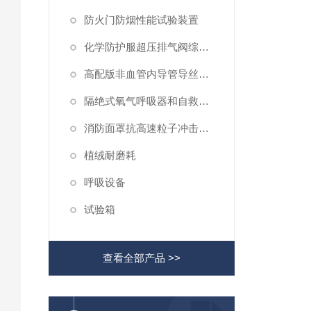
防火门防烟性能试验装置
化学防护服超压排气阀综合性测试仪
高配版非血管内导管导丝滑动性能测试仪
隔绝式氧气呼吸器和自救器二氧化碳吸收率及水分含量测试仪
消防面罩抗高速粒子冲击试验机
植绒耐磨耗
呼吸设备
试验箱
查看全部产品 >>