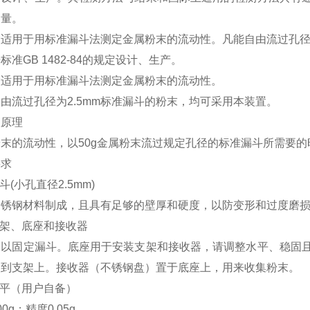
测量。
置适用于用标准漏斗法测定金属粉末的流动性。凡能自由流过孔
据标准
GB 1482-84
的规定设计、生产。
置适用于用标准漏斗法测定金属粉末的流动性。
自由流过孔径为
2.5mm
标准漏斗的粉末，均可采用本装置。
仪原理
粉末的流动性，以
50g
金属粉末流过规定孔径的标准漏斗所需要的
要求
斗
(
小孔直径
2.5mm)
不锈钢材料制成，且具有足够的壁厚和硬度，以防变形和过度磨
架、底座和接收器
用以固定漏斗。底座用于安装支架和接收器，请调整水平、稳固
装到支架上。接收器（不锈钢盘）置于底座上，用来收集粉末。
平（用户自备）
00g
；精度
0.05g
。