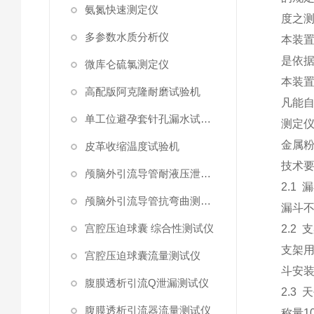
氨氮快速测定仪
度之
多参数水质分析仪
本装
是依
微库仑硫氯测定仪
本装
高配版阿克隆耐磨试验机
凡能
单工位避孕套针孔漏水试验仪
测定
金属
皮革收缩温度试验机
技术
颅脑外引流导管耐液压泄漏测试仪
2.1
漏
颅脑外引流导管抗弯曲测试仪
漏斗
宫腔压迫球囊 综合性测试仪
2.2
支
支架
宫腔压迫球囊流量测试仪
斗安
腹膜透析引流Q泄漏测试仪
2.3
天
腹膜透析引流器流量测试仪
称量
1