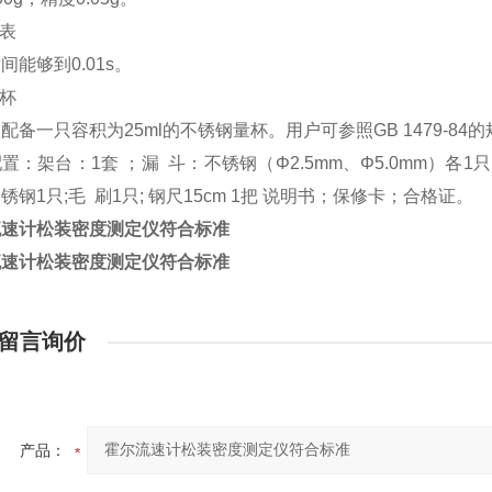
表
时间能够到
0.01s
。
杯
置配备一只容积为
25ml
的不锈钢量杯。用户可参照
GB 1479-84
的
配置：架台：
1
套
；漏
斗：不锈钢（
Φ2.5mm
、
Φ5.0mm
）各
1
只
不锈钢
1
只
;
毛
刷
1
只
;
钢尺
15cm 1
把
说明书；保修卡；合格证。
流速计松装密度测定仪符合标准
流速计松装密度测定仪符合标准
留言询价
产品：