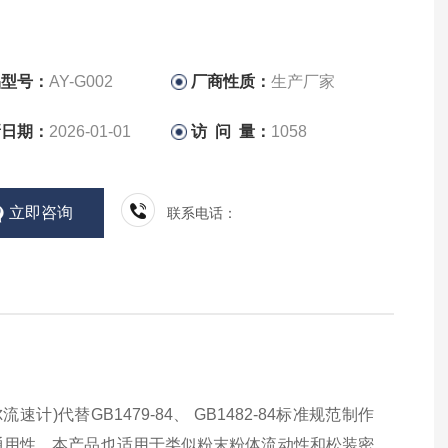
品型号：
AY-G002
厂商性质：
生产厂家
新日期：
2026-01-01
访 问 量：
1058
立即咨询
联系电话：
尔流速计
)
代替
GB1479-84
、
GB1482-84
标准规范制作
通用性。本产品也适用于类似粉末粉体流动性和松装密