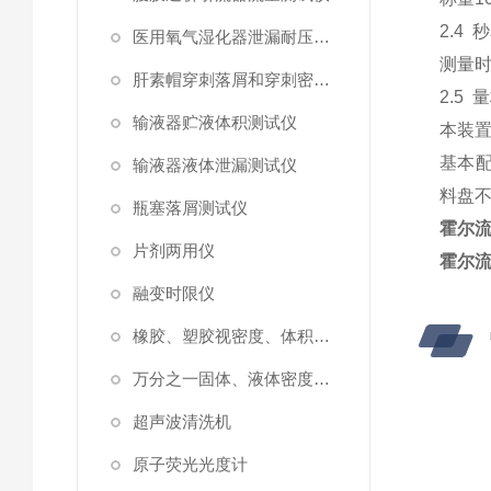
2.4
秒
医用氧气湿化器泄漏耐压测试仪
测量
肝素帽穿刺落屑和穿刺密封性测试仪
2.5
量
输液器贮液体积测试仪
本装
基本
输液器液体泄漏测试仪
料盘
瓶塞落屑测试仪
霍尔
片剂两用仪
霍尔
融变时限仪
橡胶、塑胶视密度、体积测试仪
万分之一固体、液体密度测定仪
超声波清洗机
原子荧光光度计