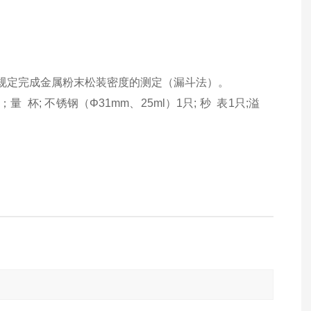
规定完成金属粉末松装密度的测定（漏斗法）。
；量
杯
;
不锈钢（
Φ31mm
、
25ml
）
1
只
;
秒
表
1
只
;
溢