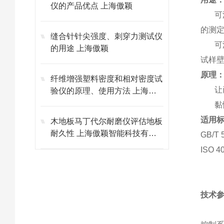
仪的产品优点 上海傲颖
可
的测
缝合针针尖强度、刺穿力测试仪
可
的用途 上海傲颖
试样
原理
纤维增强塑料密度和相对密度试
让
验仪的原理、使用方法 上海傲
颖
黏
适用
木地板马丁代尔耐磨仪评估地板
耐久性 上海傲颖智能科技有限
GB/T 
公司
ISO 4
技术