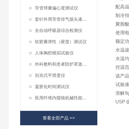
配高
导管球囊偏心度测试仪
制冷
套针外周导管排气接头液体泄漏测试仪
聚胺
全自动呼吸器综合检测仪
使用
额定
软胶囊弹性（硬度）测试仪
水温
人体胸腔模拟试验仪
水温
外科敷料和患者防护罩激光抗性测试仪
控温
别克式平滑度仪
该产
试验
凝胶化时间测试仪
溶解
9
医用纤维内窥镜机械性能测试仪
USP
查看全部产品 >>