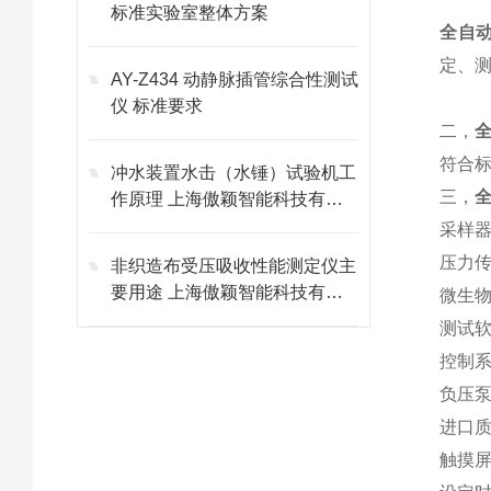
标准实验室整体方案
全自
定、
AY-Z434 动静脉插管综合性测试
仪 标准要求
二，
符合
冲水装置水击（水锤）试验机工
三，
作原理 上海傲颖智能科技有限
公司
采样
压力
非织造布受压吸收性能测定仪主
要用途 上海傲颖智能科技有限
微生
公司
测试
控制
负压
进口
触摸