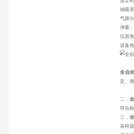
设定
抽吸
气路
净重
仪器
设备
全自
定、
二，
符合
三，
采样