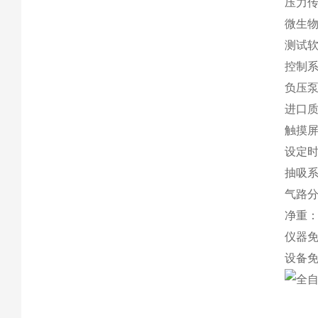
压力
微生
测试
控制
负压
进口
触摸
设定
抽吸
气路
净重
仪器
设备